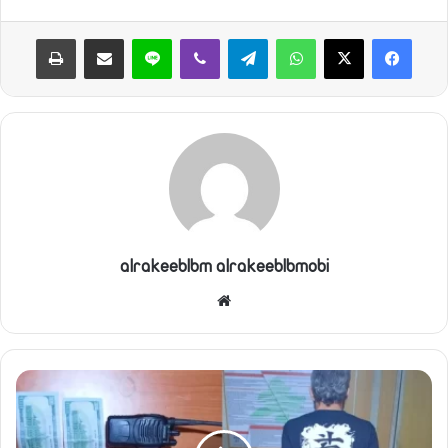
واتساب
تيلقرام
ڤايبر
لاين
مشاركة عبر البريد
طباعة
alrakeeblbm alrakeeblbmobi
موقع
الويب