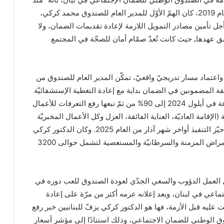
وقوع الأزمة المالية في العام 2019، كان الهمّ الأوّل للمدير العام للصندوق محمد كركي،
أجل تأمين مصادر التمويل اللازمة لإعادة تقديمات الضمان، ولا
بق عهدهاـ حيث كانت تُعدّ صمّام أمان للصحّة في المجتمع
اعتماد مسار تدريجيّ واقعيّ، تمكّن المدير العام للصندوق من
ة المضمونين في الضمان بداية مع إعادة التغطية الإستشفائيّة
للأعمال الجراحية المقطوعة في أيلول 2024 إلى 90% من ثمّ تبعها رفع التعرفات للأعمال
لإقامة العاديّة، العناية الفائقة، العزل وكل الأعمال المخبريّة
والشعاعيّة،…) التي دخلت حيّز التنفيذ أواخر شهر آذار من العام 2025. وكان الدكتور كركي
قد رفع التغطية الدوائية للأمراض المزمنة والسرطانيّة والمستعصية لتشمل حوالى 3200
ل العمل الدؤوب والسعي الجدّي لعودة الصندوق للعب دوره في
ماعي في لبنان، وبعد إعلانه عزمه أكثر من مرّة على إعادة
نت عليه قبل الأزمة، فها هو الدكتور كركي يزفّ للبنانيين خبر رفع
وق الوطني للضمان الاجتماعي، وذلك استنادًا إلى مؤشر أسعار