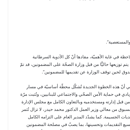
احظة في غاية الأهميّة، مفادها أنّ كل الأدوية السرطانية
يتم توزيعها حاليًّا من قبل وزارة الصحّة على المضمونين، قد تمّ
وق لحين توقف الوزارة عن تقديمها للمضمونين”.
ي أنّ هذه الخطوة الجديدة تُشكّل محطّة أساسيّة في مسار
ادي في حماية الأمن الصحّي والاجتماعي للبنانيين، وتُثبت مرّة
 من قبل إدارته ومستخدميه وبالتعاون الكامل مع مجلس الإدارة
مسبوق من معالي وزير العمل الدكتور محمد حيدر، لا تزال تُثمر
ات الجسيمة. كما يشدّد المدير العام على التزامه الكامل
سيع التقديمات وتحسينها، بما يصبّ في مصلحة المضمونين