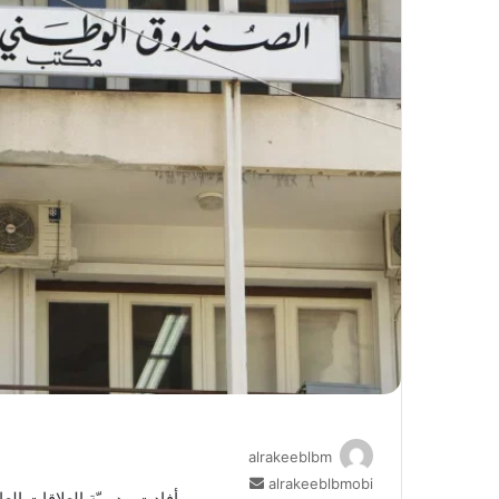
alrakeeblbm
أرسل
alrakeeblbmobi
أفادت مديريّة العلاقات ال