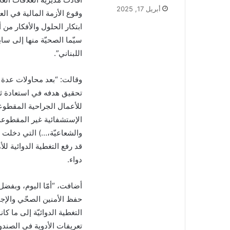
بريدا
أبريل 17, 2025
إلكترونيا
ابتكار الحلول والأفكار من 
سيّما الصحيّة منها إلى سا
اللبناني”.
وقالت: “بعد محاولات عدة و
تحقيق هدفه في استعادة ثق
الإستشفائية غير المقطوعة (ا
دواء.
أضافت، “أمّا اليوم، وبفض
حفظ الأمنين الصحّي والإجت
التغطية الدوائيّة إلى ما كا
تعريفات الأدوية في الصند