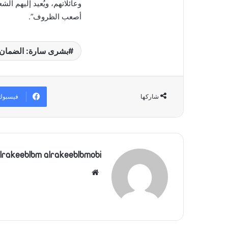
وعائلاتهم، ويُعيد إليهم ال
أصعب الظروف”.
بشرى سارة: الضمان ي
فيسبوك
شاركها
lrakeeblbm alrakeeblbmobi
موقع
الويب