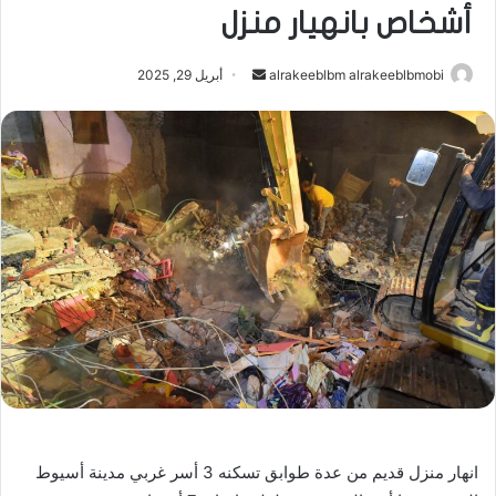
أشخاص بانهيار منزل
أرسل
alrakeeblbm alrakeeblbmobi
أبريل 29, 2025
بريدا
إلكترونيا
انهار منزل قديم من عدة طوابق تسكنه 3 أسر غربي مدينة أسيوط