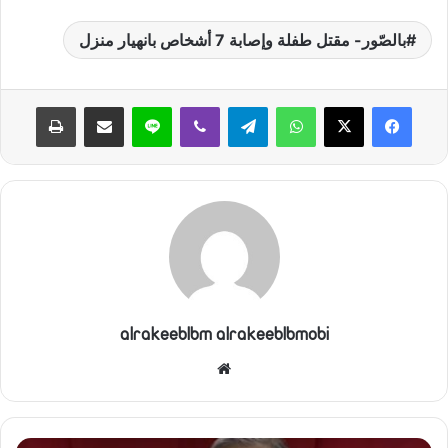
بالصّور- مقتل طفلة وإصابة 7 أشخاص بانهيار منزل
واتساب
تيلقرام
ڤايبر
لاين
مشاركة عبر البريد
طباعة
alrakeeblbm alrakeeblbmobi
موقع
الويب