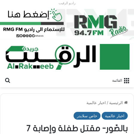
راديو الرقيب
بح
القائمة
الرئيسية
/
اخبار عالمية
اخبار عالمية
خاص سلايدر
بالصّور- مقتل طفلة وإصابة 7