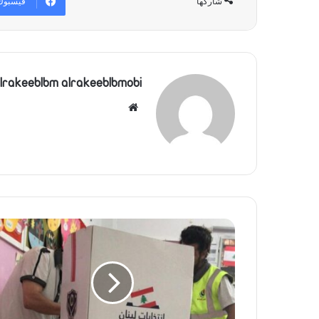
فيسبوك
شاركها
lrakeeblbm alrakeeblbmobi
موقع
الويب