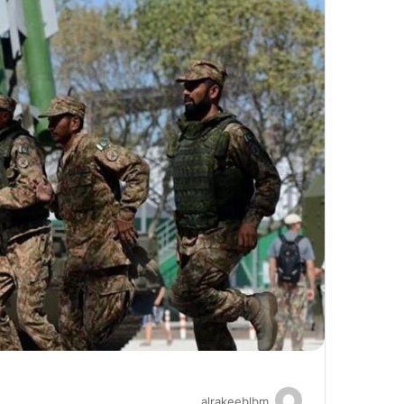
alrakeeblbm