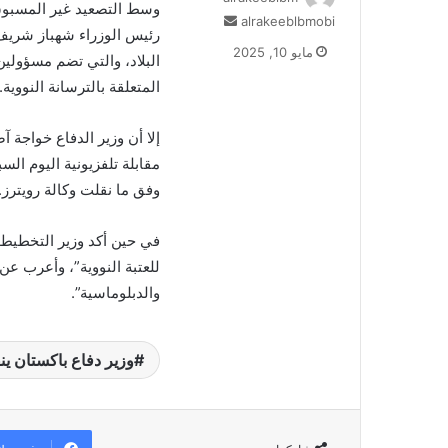
وسط التصعيد غير المسبوق 
أرسل
alrakeeblbmobi
رئيس الوزراء شهباز شريف، 
بريدا
مايو 10, 2025
البلاد، والتي تضم مسؤولين
إلكترونيا
المتعلقة بالترسانة النووية.
إلا أن وزير الدفاع خواجة 
مقابلة تلفزيونية اليوم الس
وفق ما نقلت وكالة رويترز.
في حين أكد وزير التخطيط ا
للعتبة النووية”، وأعرب عن 
والدبلوماسية”.
وزير دفاع باكستان ينف