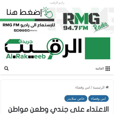
راديو الرقيب
بح
القائمة
الرئيسية
/
امن وقضاء
امن وقضاء
خاص سلايدر
الاعتداء على جندي وطعن مواطن