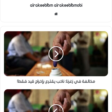
alrakeeblbm alrakeeblbmobi
موقع
الويب
مخالفة في زغرتا: ناخب يقترع بإخراج قيد فقط!