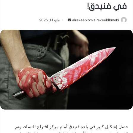
في فنيدق!
أرسل
alrakeeblbm alrakeeblbmobi
مايو 11, 2025
بريدا
إلكترونيا
حصل إشكال كبير في بلدة فنيدق أمام مركز اقتراع للنساء، وتم