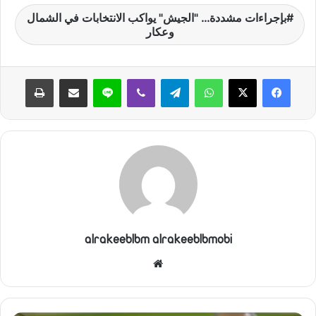
بإجراءات مشددة… "الجيش" يواكب الانتخابات في الشمال
وعكار
واتساب
تيلقرام
ڤايبر
لاين
مشاركة عبر البريد
طباعة
alrakeeblbm alrakeeblbmobi
موقع
الويب