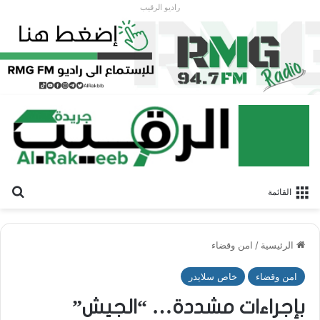
راديو الرقيب
بح
القائمة
الرئيسية
/
امن وقضاء
امن وقضاء
خاص سلايدر
بإجراءات مشددة… “الجيش”