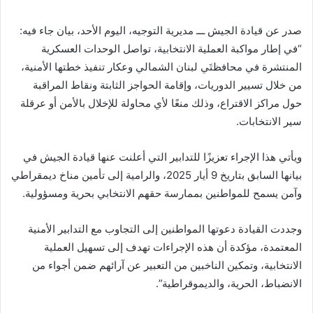
صدر عن قيادة الجيش ـــ مديرية التوجيه، اليوم الأحد، بيان جاء فيه:
“في إطار مواكبة العملية الانتخابية، تواصل الوحدات العسكرية
المنتشرة في محافظتَي لبنان الشمالي وعكار تنفيذ خطتها الأمنية،
من خلال تسيير الدوريات، وإقامة الحواجز الثابتة ونقاط المراقبة
حول مراكز الاقتراع، وذلك منعًا لأي محاولة للإخلال بالأمن أو عرقلة
سير الانتخابات.
ويأتي هذا الإجراء تعزيزًا للتدابير التي أعلنت عنها قيادة الجيش في
بيانها السابق بتاريخ 9 أيار 2025، والرامية إلى تأمين مناخ ديمقراطي
وآمن يسمح للمواطنين بممارسة حقهم الانتخابي بحرية ومسؤولية.
وجددت القيادة دعوتها المواطنين إلى التجاوب مع التدابير الأمنية
المعتمدة، مؤكدة أن هذه الإجراءات تهدف إلى تسهيل العملية
الانتخابية، وتمكين الناخبين من التعبير عن آرائهم ضمن أجواء من
الانضباط، الحرية، والديموقراطية”.