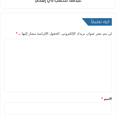
عبدالله: نتحسّب لأيّ إشكال
اترك تعليقاً
لن يتم نشر عنوان بريدك الإلكتروني.
الحقول الإلزامية مشار إليها بـ
*
ا
ل
ت
ع
ل
ي
ق
*
الاسم
*