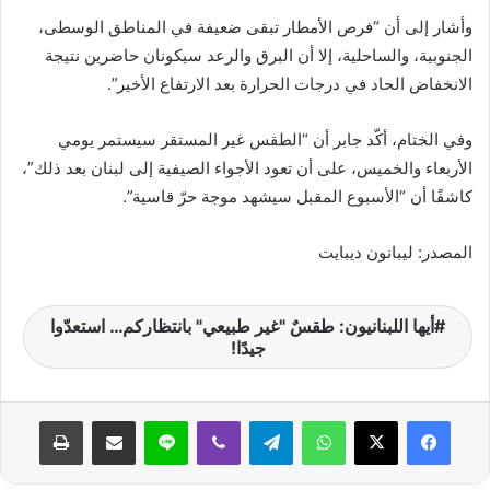
وأشار إلى أن “فرص الأمطار تبقى ضعيفة في المناطق الوسطى،
الجنوبية، والساحلية، إلا أن البرق والرعد سيكونان حاضرين نتيجة
الانخفاض الحاد في درجات الحرارة بعد الارتفاع الأخير”.
وفي الختام، أكّد جابر أن “الطقس غير المستقر سيستمر يومي
الأربعاء والخميس، على أن تعود الأجواء الصيفية إلى لبنان بعد ذلك”،
كاشفًا أن “الأسبوع المقبل سيشهد موجة حرّ قاسية”.
المصدر: ليبانون ديبايت
أيها اللبنانيون: طقسٌ "غير طبيعي" بانتظاركم… استعدّوا
جيدًا!
واتساب
تيلقرام
ڤايبر
لاين
مشاركة عبر البريد
طباعة