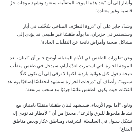
وأشار إلى أن “بعد هذه الموجة المتقلّبة، سنعود ونشهد موجات حرّ
قاسية وغير معتادة”.
وشدّد جابر على أن “ذروة التطرّف المناخي سُجَّلت في أيار
وستستمر في حزيران، ما يولّد طقسًا غير طبيعي قد يؤدي إلى
مشاكل صحية وأمراض ناتجة عن التقلّبات الحادة”.
وعن تطورات الطقس في الأيام المقبلة، أوضح جابر أن “لبنان، بعد
الموجة الحارة التي استمرت لعدّة أيام، سيدخل في طقس متقلّب
نتيجة دخول كتل هوائية باردة، لكنها لا ترقى إلى أن تكون كتلًا
شتوية”. وأضاف أن “درجات الحرارة ستشهد انخفاضًا إضافيًا يوم غد
الثلاثاء، حيث يكون الطقس غائمًا جزئيًا مع سحب مرتفعة”.
وتابع، “أما يوم الأربعاء، فسيشهد لبنان طقسًا متقلبًا بامتياز، مع
نشاط ملحوظ للبرق والرعد”، محذرًا من أن “الأمطار قد تؤدي إلى
تشكل سيول في السلسلة الشرقية، ومناطق عكار وبعض مناطق
البقاع”.