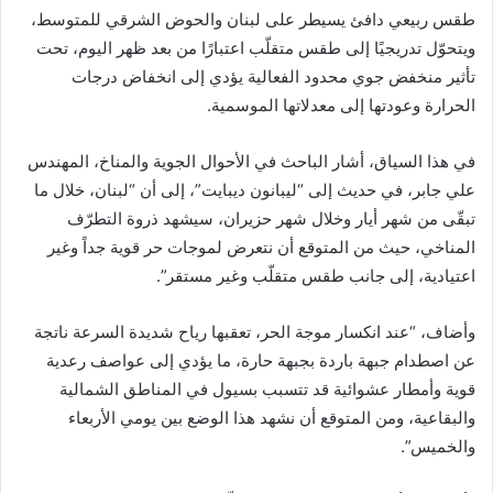
طقس ربيعي دافئ يسيطر على لبنان والحوض الشرقي للمتوسط،
ويتحوّل تدريجيًا إلى طقس متقلّب اعتبارًا من بعد ظهر اليوم، تحت
تأثير منخفض جوي محدود الفعالية يؤدي إلى انخفاض درجات
الحرارة وعودتها إلى معدلاتها الموسمية.
في هذا السياق، أشار الباحث في الأحوال الجوية والمناخ، المهندس
علي جابر، في حديث إلى “ليبانون ديبايت”، إلى أن “لبنان، خلال ما
تبقّى من شهر أيار وخلال شهر حزيران، سيشهد ذروة التطرّف
المناخي، حيث من المتوقع أن نتعرض لموجات حر قوية جداً وغير
اعتيادية، إلى جانب طقس متقلّب وغير مستقر”.
وأضاف، “عند انكسار موجة الحر، تعقبها رياح شديدة السرعة ناتجة
عن اصطدام جبهة باردة بجبهة حارة، ما يؤدي إلى عواصف رعدية
قوية وأمطار عشوائية قد تتسبب بسيول في المناطق الشمالية
والبقاعية، ومن المتوقع أن نشهد هذا الوضع بين يومي الأربعاء
والخميس”.