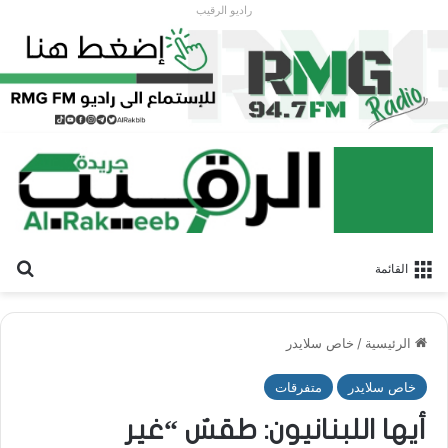
راديو الرقيب
بح
القائمة
الرئيسية
/
خاص سلايدر
خاص سلايدر
متفرقات
أيها اللبنانيون: طقسٌ “غير