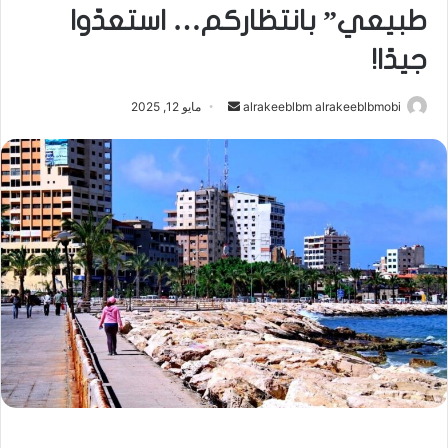
طبيعي” بانتظاركم… استعدّوا
جيدًا!
أرسل
alrakeeblbm alrakeeblbmobi
مايو 12, 2025
بريدا
إلكترونيا