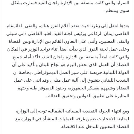
السرايا والتي كانت منسقة بين الإدارة ولجان القيد فسارت بشكل
سوي ومنظم.
بعدها انتقل إلى زغرتا حيث تفقد أقلام الفرز هناك، والتقى القائمقام
القاضي إيمان الرفاعي ورئيس لجنة القيد العليا القاضي داني شبلي
والتقى المعنيين، وأثنى على التعاون القائم بين الإدارة وبين القضاة
وعلى عمل لجنة الفرز الذي بدأت ايضاً أثناء تواجد الوزير في المكان
والتي كانت ايضاً منسقة بين الادارة ولجان القيد، فأكد أمام جميع
القضاة أن العمل الذي تحقق اليوم هو نجاح للبنان وتأكيد على أن
الدولة اللبنانية حريصة على سير العمل الديموقراطي، بخاصة ان
الشعب اللبناني يتشوق إلى آلية عمل مثلى، وقد اثنى على عمل
القضاة وشبههم بعسكر الجمهورية وجنود الديموقراطية وحثهم
المثابرة على تطبيق القوانين وتحقيق العدالة .
ومع انتهاء الجولة التفقدية المسائية الشمالية توجه إلى الوزارة
لمتابعة الانتخابات ضمن غرفة العمليات المنشأة في الوزارة مع
القضاة المعنيين للتدخل عند الاقتضاء.