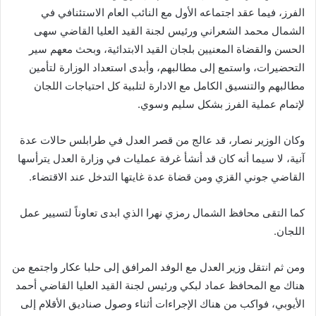
الفرز، فيما عقد اجتماعه الأول مع النائب العام الاستئنافي في
الشمال محمد الشعراني ورئيس لجنة القيد العليا القاضي سهى
الحسن والقضاة المعنيين بلجان القيد الابتدائية، وبحث معهم سير
التحضيرات، واستمع إلى مطالبهم، وأبدى استعداد الوزارة لتأمين
مطالبهم والتنسيق الكامل مع الادارة لتلبية كل احتياجات اللجان
لإتمام عملية الفرز بشكل سليم وسوي.
وكان الوزير نصار، قد عالج من قصر العدل في طرابلس حالات عدة
آنية، لا سيما أنه كان قد أنشأ غرفة عمليات في وزارة العدل يترأسها
القاضي جوني القزي ومن قضاة عدة غايتها التدخل عند الاقتضاء.
كما التقى محافظ الشمال رمزي نهرا الذي ابدى تعاوناً لتسيير عمل
اللجان.
ومن ثم انتقل وزير العدل مع الوفد المرافق إلى حلبا عكار واجتمع من
هناك مع المحافظ عماد لبكي ورئيس لجنة القيد العليا القاضي أحمد
الأيوبي، فواكب من هناك الإجراءات أثناء وصول صناديق الأقلام إلى