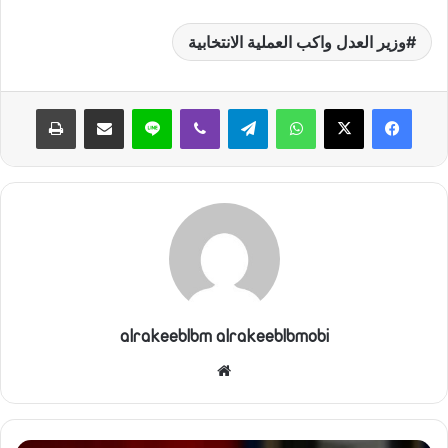
وزير العدل واكب العملية الانتخابية
واتساب
تيلقرام
ڤايبر
لاين
مشاركة عبر البريد
طباعة
alrakeeblbm alrakeeblbmobi
موقع
الويب