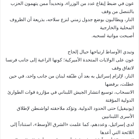
عون في ضبط إيقاع عدد من الوزراء، وتحديداً ممن يتهمون الحزب
بالتنصل من وقف
النار، ويطالبون بوضع جدول زمني لنزع سلاحه، بذريعة أن الظروف
المحلية والخارجية
أصبحت مواتية لسحبه
.
وتبدي الأوساط ارتياحها حيال إلحاح
عون على الولايات المتحدة الأميركية؛ كونها الراعية إلى جانب فرنسا
لاتفاق وقف
النار، لإلزام إسرائيل به بعد أن طبّقه لبنان من جانب واحد، في حين
عطلت، برفضها
الانسحاب، توسيع انتشار الجيش اللبناني في مؤازرة قوات الطوارئ
الدولية المؤقتة
(يونيفيل) حتى الحدود الدولية. وتؤكد ملاحقته لواشنطن لإطلاق
الأسرى اللبنانيين
لدى إسرائيل، وعددهم، كما علمت «الشرق الأوسط»، استناداً إلى
اللائحة التي أعدها