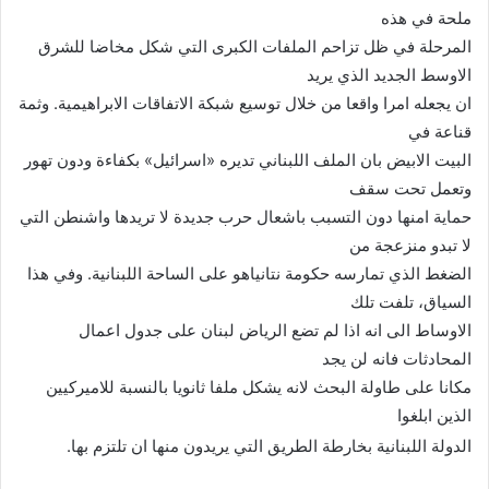
ملحة في هذه
المرحلة في ظل تزاحم الملفات الكبرى التي شكل مخاضا للشرق
الاوسط الجديد الذي يريد
ان يجعله امرا واقعا من خلال توسيع شبكة الاتفاقات الابراهيمية. وثمة
قناعة في
البيت الابيض بان الملف اللبناني تديره «اسرائيل» بكفاءة ودون تهور
وتعمل تحت سقف
حماية امنها دون التسبب باشعال حرب جديدة لا تريدها واشنطن التي
لا تبدو منزعجة من
الضغط الذي تمارسه حكومة نتانياهو على الساحة اللبنانية. وفي هذا
السياق، تلفت تلك
الاوساط الى انه اذا لم تضع الرياض لبنان على جدول اعمال
المحادثات فانه لن يجد
مكانا على طاولة البحث لانه يشكل ملفا ثانويا بالنسبة للاميركيين
الذين ابلغوا
الدولة اللبنانية بخارطة الطريق التي يريدون منها ان تلتزم بها.