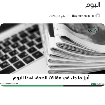
اليوم
أرسل
alrakeeb lb LB
مايو 13, 2025
بريدا
إلكترونيا