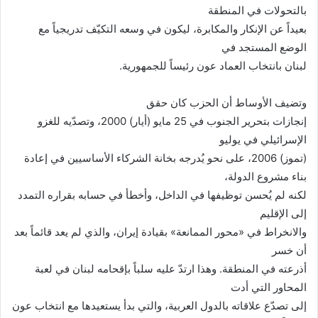
بالتحولات في المنطقة
بعيداً عن الإنكار والمكابرة، ليكون في وسعه التكيّف تدريجياً مع
الوضع المستجد في
لبنان بانتخاب العماد عون رئيساً للجمهورية
.
وتضيف الأوساط أن الحزب كان حقق
إنجازات بتحرير الجنوب في 25 مايو (أيار) 2000، وتصدّيه للغزو
الإسرائيلي في يوليو
(تموز) 2006، على نحو يُدرجه بخانة الشركاء الأساسيين في إعادة
بناء مشروع الدولة،
لكنه لم يُحسن توظيفها في الداخل، وأخطأ في حسابه بقراره التمدد
إلى الإقليم
والانخراط في «محور الممانعة» بقيادة إيران، والذي لم يعد قائماً بعد
أن خسر
أذرعته في المنطقة. وهذا ارتدّ عليه سلباً بإقحامه لبنان في لعبة
المحاور التي أدت
إلى تصدّع علاقاته بالدول العربية، والتي بدأ يستعيدها مع انتخاب عون