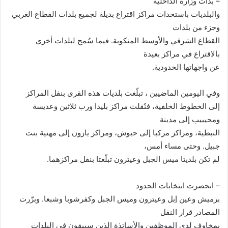
– بدأت وزارة الداخلية
والبلديات باستحداث مراكز اقتراع بديلة لجميع بلدات القطاع الغربي
وجزء من بلدات
القطاع الشرقي والأوسط المنكوبة. فيما سُمح لبلدات أخرى
بالاقتراع في مراكز بعيدة
عن واجهاتها الحدودية.
وفي اليومين الماضيين ، تبلّغت بلديات هذه القرى بنقل المراكز
إلى الخطوط الخلفية، فنُقلت مراكز بليدا ورب ثلاثين وعديسة
ومحيبيب إلى مدينة
النبطية، ومراكز مركبا إلى حبوش، ومراكز يارون إلى مهنية بنت
جبيل. وحتى مساء أمس،
لم تكن بلديتا ميس الجبل وعيترون تبلّغتا بنقل مراكزهما
.
– انحصرت انتخابات الحدود
برميش وعين إبل وعيترون وميس الجبل وكفرشوبا وشبعا. وبرّرت
المصادر قرار النقل
بمخاوف لدى الموظفين والأساتذة الذين سيبقون في البلدات