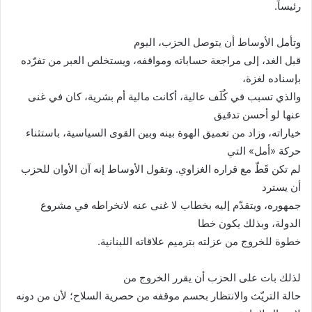
رئيساً
.
وتأمل الأوساط أن يتوصل الحزب، اليوم
قبل الغد، إلى مراجعة حساباته ومواقفه، ويستخلص العبر من تفرّده
بإسناده لغزة،
والذي تسبب في كُلَف عالية، أكانت مالية أم بشرية، كان في غنى
عنها لو أحسن تدقيق
خياراته، وزاد من تعميق الهوة بينه وبين القوى السياسية، باستثناء
حركة «أمل» التي
لم تكن قَطّ مع قراره الغزاوي. وتقول الأوساط إنه آن الأوان للحزب
أن يسترد
جمهوره، ويتقدّم إليه بخطاب لا غنى عنه لانخراطه في مشروع
الدولة، وبذلك يكون خطا
خطوة للخروج من عزلته بترميم علاقاته اللبنانية
.
لذلك بات على الحزب أن يقرر الخروج من
حالة التريّث والانتظار بحسم موقفه من حصرية السلاح؛ لأن من دونه