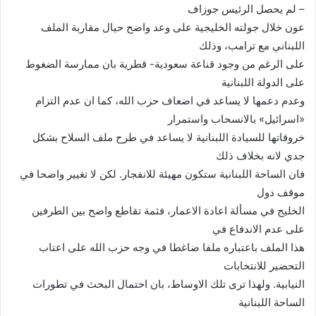
– لم يحصل الرئيس جوزاف
عون خلال جولته الخليجية على وعد واضح حيال مقاربة الملف
اللبناني مع ترامب، وذلك
على الرغم من وجود قناعة سعودية- قطرية بان ممارسة الضغوط
على الدولة اللبنانية
وعدم دعمها لا يساعد في اضعاف حزب الله، كما ان عدم التزام
«اسرائيل» بالانسحاب واستمرار
خروقاتها للسيادة اللبنانية لا يساعد في طرح ملف السلاح بشكل
جدي لانه بخلاف ذلك
فان الساحة اللبنانية ستكون مهيئة للانفجار. لكن لا تغيير واضحا في
موقف دول
الخليج في مسألة اعادة الاعمار، فثمة تقاطع واضح بين الطرفين
على عدم الاندفاع في
هذا الملف باعتباره ملفا ضاغطا في وجه حزب الله على اعتاب
التحضير للانتخابات
النيابية. ولهذا ترى تلك الاوساط، بان احتمال البحث في تطورات
الساحة اللبنانية