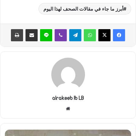
أبرز ما جاء في مقالات الصحف لهذا اليوم
واتساب
تيلقرام
ڤايبر
لاين
مشاركة عبر البريد
طباعة
alrakeeb lb LB
موقع
الويب