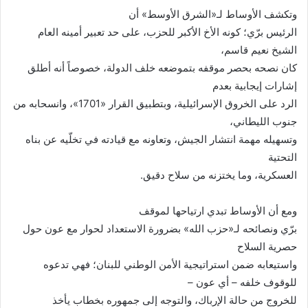
وتكشف الأوساط لـ«الشرق الأوسط» أن
الرئيس برّي؛ كونه الأخ الأكبر للحزب، على حد تعبير أمينه العام
الشيخ نعيم قاسم،
كان نصحه بحصر موقفه بتموضعه خلف الدولة، خصوصاً أنه أطلق
إشارات إيجابية بعدم
الرد على الخروق الإسرائيلية، وبتطبيق القرار «1701»، وانسحابه من
جنوب الليطاني،
وتسهيله مهمة انتشار الجيش، وتعاونه مع قيادته في تخلّيه عن بناه
التحتية
العسكرية، وما يختزنه من سلاح دقيق
.
ومع أن الأوساط تبدي ارتياحها لموقف
برّي ونصائحه لـ«حزب الله» بضرورة الاستعداد لحوار مع عون حول
حصرية السلاح
واستيعابه ضمن استراتيجية الأمن الوطني للبنان؛ فهي تدعوه
للوقوف خلفه – أي عون –
للخروج من حالة الإرباك، والتوجه إلى جمهوره بخطاب يأخذ