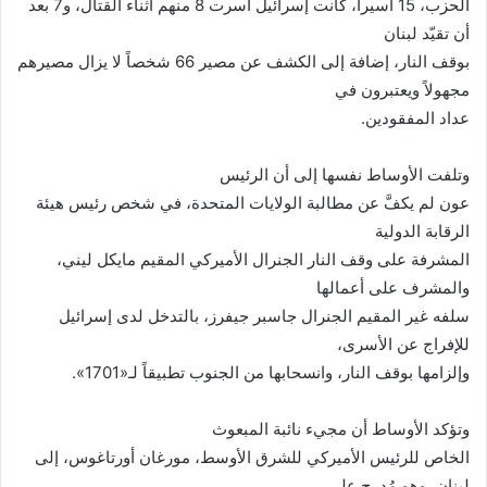
الحزب، 15 أسيراً، كانت إسرائيل أسرت 8 منهم أثناء القتال، و7 بعد
أن تقيّد لبنان
بوقف النار، إضافة إلى الكشف عن مصير 66 شخصاً لا يزال مصيرهم
مجهولاً ويعتبرون في
عداد المفقودين
.
وتلفت الأوساط نفسها إلى أن الرئيس
عون لم يكفَّ عن مطالبة الولايات المتحدة، في شخص رئيس هيئة
الرقابة الدولية
المشرفة على وقف النار الجنرال الأميركي المقيم مايكل ليني،
والمشرف على أعمالها
سلفه غير المقيم الجنرال جاسبر جيفرز، بالتدخل لدى إسرائيل
للإفراج عن الأسرى،
وإلزامها بوقف النار، وانسحابها من الجنوب تطبيقاً لـ«1701
».
وتؤكد الأوساط أن مجيء نائبة المبعوث
الخاص للرئيس الأميركي للشرق الأوسط، مورغان أورتاغوس، إلى
لبنان، وهو مُدرج على