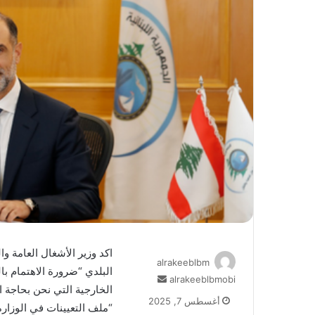
اكد وزير الأشغال العامة و
alrakeeblbm
البلدي “ضرورة الاهتمام ب
أرسل
alrakeeblbmobi
الخارجية التي نحن بحاجة ا
بريدا
أغسطس 7, 2025
“ملف التعيينات في الوزار
إلكترونيا