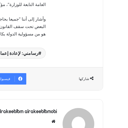
العامة التابعة للوزارة”، م
وأشار إلى أننا “جميعا بحا
البعض تحت سقف القانون و
هو من مسؤولية الدولة بكافة
رسامني: لإعادة إعما
فيسبوك
شاركها
lrakeeblbm alrakeeblbmobi
موقع
الويب