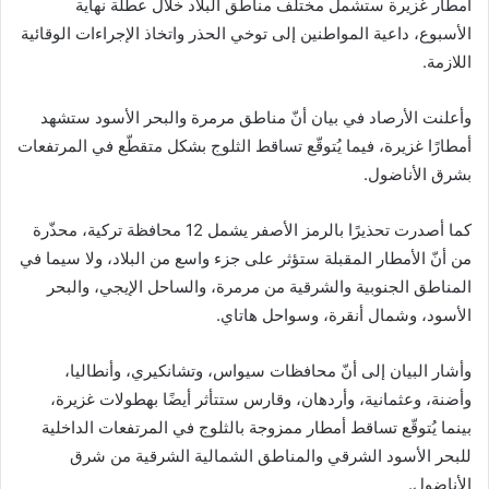
أمطار غزيرة ستشمل مختلف مناطق البلاد خلال عطلة نهاية
الأسبوع، داعية المواطنين إلى توخي الحذر واتخاذ الإجراءات الوقائية
اللازمة.
وأعلنت الأرصاد في بيان أنّ مناطق مرمرة والبحر الأسود ستشهد
أمطارًا غزيرة، فيما يُتوقّع تساقط الثلوج بشكل متقطّع في المرتفعات
بشرق الأناضول.
كما أصدرت تحذيرًا بالرمز الأصفر يشمل 12 محافظة تركية، محذّرة
من أنّ الأمطار المقبلة ستؤثر على جزء واسع من البلاد، ولا سيما في
المناطق الجنوبية والشرقية من مرمرة، والساحل الإيجي، والبحر
الأسود، وشمال أنقرة، وسواحل هاتاي.
وأشار البيان إلى أنّ محافظات سيواس، وتشانكيري، وأنطاليا،
وأضنة، وعثمانية، وأردهان، وقارس ستتأثر أيضًا بهطولات غزيرة،
بينما يُتوقّع تساقط أمطار ممزوجة بالثلوج في المرتفعات الداخلية
للبحر الأسود الشرقي والمناطق الشمالية الشرقية من شرق
الأناضول.