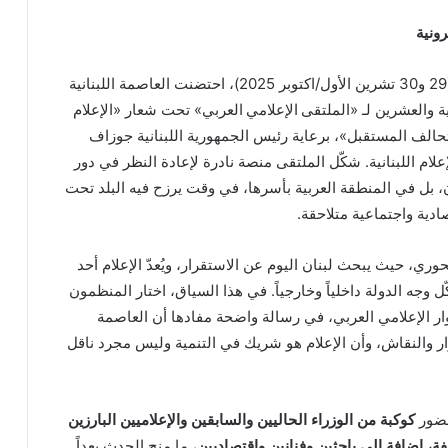
ونية
على مدى يومين متتاليين (29 و30 تشرين الأول/اكتوبر 2025)، احتضنت العاصمة اللبنانية
ة والعشرين لـ «الملتقى الإعلامي العربي» تحت شعار «الإعلام
حالف المستقبل»، برعاية رئيس الجمهورية اللبنانية جوزاف
علام اللبنانية. شكّل الملتقى منصة نادرة لإعادة النظر في دور
، بل في المنطقة العربية بأسرها، في وقت يرزح فيه البلد تحت
دية واجتماعية متلاحقة.
ري، حيث يبحث لبنان اليوم عن الاستقرار، ويُعدّ الإعلام أحد
ل وجه الدولة داخلياً وخارجياً. في هذا السياق، اختار المنظمون
ار الإعلامي العربي، في رسالة واضحة مفادها أن العاصمة
حوار والنقاش، وأن الإعلام هو شريك في التنمية وليس مجرد ناقل
حضور
كوكبة من الوزراء الحاليين والسابقين والإعلاميين البارزين
ة، إضافة إلى باحثين وفنانين واقتصاديين
، ما منح الحدث بعداً