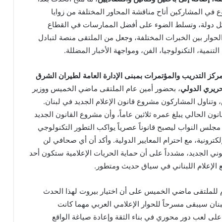
تنوع في المشاركين أتاح مناقشة المحاور المختلفة من زوايا
ل دولة، وتسلط الضوء على أفضل الممارسات في القطاع
الحوار بين الخبرات المختلفة، وجعل من الملتقى منصة لتبادل
لتنمية، التكنولوجيا، الفن، ومواجهة الأخبار المضللة.
ركز التدريب والمؤتمرات بمبنى الإدارة العامة لطيران الشرق
ريري الدولي
، بحضور أمين عام الملتقى ماضي الخميس ووزير
، وتناول المشاركون مشروع قانون الإعلام الجديد في لبنان.
نون الحالي يبلغ عمره ثلاثين عاماً، وأن مشروع القانون الجديد
مجلس النواب ليصبح قانوناً عصرياً يواكب التطور التكنولوجي
لكترونية، مع احترام المعايير الدولية. وأكد أن أي صحافي لن
نوني الجديد، مشدداً على أن حماية الحريات الإعلامية ستكون أحد
ع الإعلام اللبناني في سياق حديث ومتطور.
ام للملتقى ماضي الخميس على أن اختيار بيروت لهذا الحدث
نان سيبقى مسرحاً للحوار الإعلامي العربي مهما كانت
على لعب دور محوري في بناء الثقة وإعادة صياغة الواقع