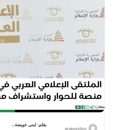
بقلم: لبنى عويضة…
alrakeeblbm