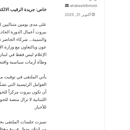
أرسل
alrakeeblbmobi
خاص: جريدة الرقيب الالكتر
بريدا
أكتوبر 31, 2025
إلكترونيا
بيروت أعمال الدورة الحادي
والتنمية… شركاء الحاضر ت
عون وبالتعاون مع وزارة الإ
الإعلام ليس فقط في لبنان
وطأة أزمات سياسية واقتصا
يأتي الملتقى في توقيت محو
العوامل الرئيسية التي تشكّ
أن تكون بيروت مركزاً للحو
اللبنانية لا تزال منصة لل
للأخبار.
تميزت جلسات الملتقى ب
من لبنان ودول عربية مختلف