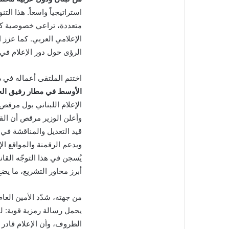
استراتيجياً واسعاً. هذا ال
متعددة، تراعي خصوصية ك
الإعلامي العربي. كما عزز 
الرؤى حول دور الإعلام في ا
اختتم الملتقى أعماله في
م
الأوسط في مطار رفيق الح
الإعلام اللبناني بول مرقص
وأعلن الوزير مرقص أن القا
قيد التعديل والمناقشة في 
ويدعم الرقمنة والمواقع الإ
يُسجن في هذا التوجّه القا
أبرز محاور التشريع، ما يض
من جهته، شدّد الأمين الع
يحمل رسالة رمزية قوية: لب
الظروف، وأن الإعلام قادر 