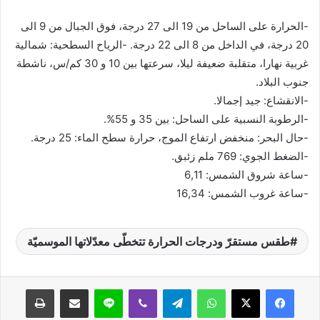
-الحرارة على الساحل من 19 الى 27 درجة، فوق الجبال من 9 الى
20 درجة، في الداخل من 8 الى 22 درجة. -الرياح السطحية: شمالية
غربية نهارا، متقلبة ضعيفة ليلا، سرعتها بين 10 و 30 كم/س، ناشطة
جنوب البلاد.
-الانقشاع: جيد إجمالا.
-الرطوبة النسبية على الساحل: بين 35 و 55%.
-حال البحر: منخفض ارتفاع الموج، حرارة سطح الماء: 25 درجة.
-الضغط الجوي: 769 ملم زئبق.
-ساعة شروق الشمس: 6,11
-ساعة غروب الشمس: 16,34
طقس مستقرّ ودرجات الحرارة تتخطّى معدّلاتها الموسميّة
واتساب
تيلقرام
ڤايبر
لاين
مشاركة عبر البريد
طباعة