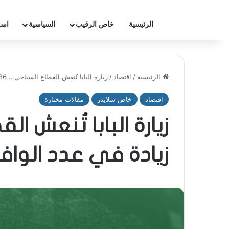
الرئيسية
خاص الرقيب
السياسية
اسر
الرئيسية
/
اقتصاد
/
زيارة البابا تُنعش القطاع السياحي… 186% زيادة في عدد الوافدين إلى مطار بيروت
اقتصاد
خاص سلايدر
مقالات مختارة
زيادة في عدد الواف