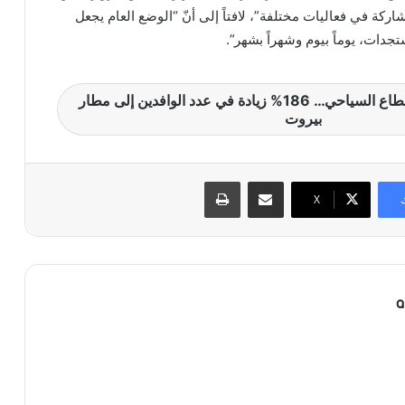
اركة في فعاليات مختلفة”، لافتاً إلى أنّ “الوضع العام يجعل
جدات، يوماً بيوم وشهراً بشهر”.
زيارة البابا تُنعش القطاع السياحي… 186% زيادة في عدد الوافدين إلى مطار
بيروت
مشاركة عبر البريد
طباعة
X
a