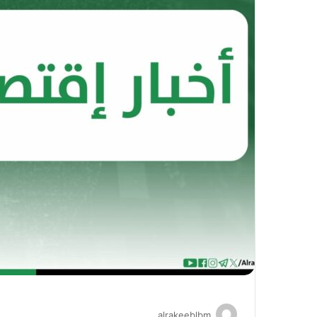
alrakeeblbm