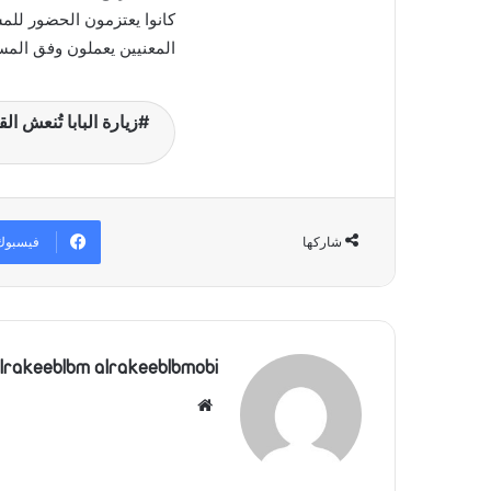
كانوا يعتزمون الحضور للمش
المعنيين يعملون وفق المست
فيسبوك
شاركها
lrakeeblbm alrakeeblbmobi
موقع
الويب