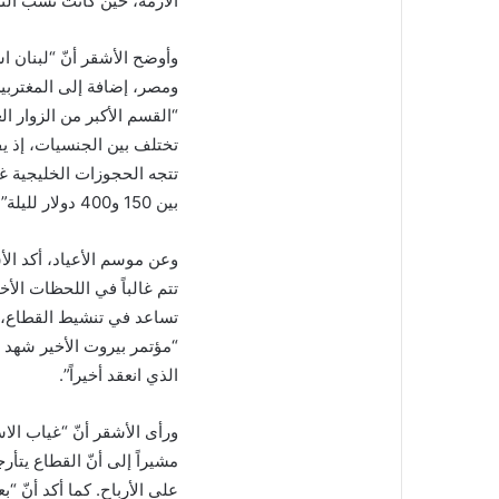
الأزمة، حين كانت نسب ال
وأوضح الأشقر أنّ “لبنان اس
ومصر، إضافة إلى المغتربين
“القسم الأكبر من الزوار ا
تختلف بين الجنسيات، إذ يف
تتجه الحجوزات الخليجية غا
بين 150 و400 دولار لليلة”.
وعن موسم الأعياد، أكد ال
تتم غالباً في اللحظات الأخ
تساعد في تنشيط القطاع، و
الذي انعقد أخيراً”.
ورأى الأشقر أنّ “غياب ال
مشيراً إلى أنّ القطاع يت
على الأرباح. كما أكد أنّ “