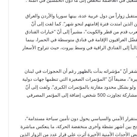
تشغيل في العاصمة تنخفض إلى ما دون الخمسين في المئة”.
تقبل زواراً من دول عربية عدة، بينها سوريا والأردن والعراق
 الذين امتدت فترة إقامتهم لنحو شهر”. كما لفت إلى أنّ
لعرب قدم من قطر والكويت”، مشيراً إلى أنّ “خيارات الفنادق
ضّل العراقيون الإقامة في فنادق متوسطة في الحمرا، بينما
لباً إلى الفنادق الراقية في وسط بيروت، حيث تتراوح الأسعار
أشقر أنّ “مؤشراته بدأت بالظهور رغم أن الحجوزات في لبنان
يرة”، مضيفاً أنّ “المؤتمرات الصغيرة التي تنظمها جهات دولية
لو بشكل محدود مقارنة بالمؤتمرات الكبرى”. ولفت إلى أنّ
“مؤتمر بيروت الأخير شهد مشاركة تجاوزت 500 شخص، إضافة إلى المؤتمر المصرفي
استقرار الأمني والسياسي يحول دون تأمين سياحة مستدامة”،
أرجح بين أشهر نشطة وأخرى منخفضة الحركة، ما ينعكس مباشرة
بعض الأحداث الأمنية الأخيرة أثرت على قرار عدد من الزوار الذين