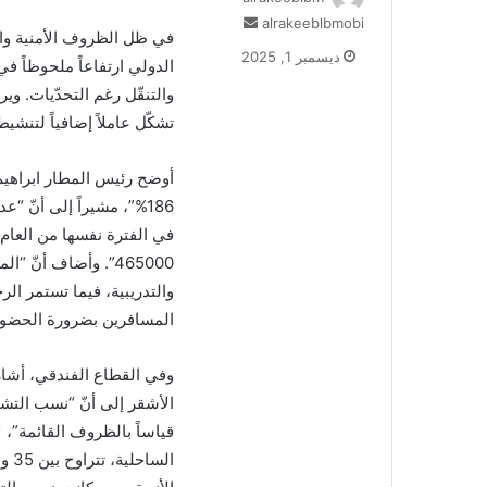
أرسل
alrakeeblbmobi
في ظل الظروف الأمنية والا
بريدا
ديسمبر 1, 2025
الدولي ارتفاعاً ملحوظاً 
إلكترونيا
والتنقّل رغم التحدّيات. وير
تشكّل عاملاً إضافياً لتنشي
أوضح رئيس المطار ابراهيم أ
في الفترة نفسها من العام 
والتدريبية، فيما تستمر الر
المسافرين بضرورة الحضور قبل 3 ساعات على الأقل قبل مواع
وفي القطاع الفندقي، أشار 
قياساً بالظروف القائمة”، 