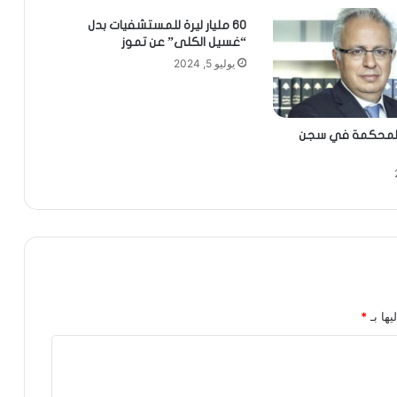
60 مليار ليرة للمستشفيات بدل
“غسيل الكلى” عن تموز
يوليو 5, 2024
ل المحكمة في سجن
يها بـ
*