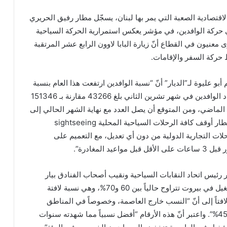
قتصادية الصعبة التي يمر بها لبنان، يسجّل مطار رفيق الحريري
في حركة الوافدين، في مؤشر يعكس استمرارية الحركة السياحية
ى معنيون في القطاع أنّ زيارة البابا لاوون الرابع عشر المرتقبة
ط حركة السفر والإقامات.
بو عليوة لـ”الديار” أنّ “نسبة الوافدين ارتفعت هذا العام بنسبة
186%”، مشيراً إلى أنّ “عدد الوافدين في شهر تشرين الثاني بلغ 43266 مقارنة بـ 151346
الماضي، ومن المتوقع أن يصل العدد مع نهاية الشهر الحالي إلى
465000”. وأضاف أنّ “المطار أوقف كافة الرحلات السياحية المحلية sightseeing
حلات التجارية الدولية من دون أي تعديل، مع التعميم على
يد المغادرة”.
رئيس اتحاد النقابات السياحية ونقيب أصحاب الفنادق بيار
الأشقر إلى أنّ “نسب التشغيل في بيروت تتراوح حالياً بين 60 و70%، وهي نسبة لافتة
لافتاً إلى أنّ “النسب خارج العاصمة، وخصوصاً في المناطق
الساحلية، تتراوح بين 35 و45%”. واعتبر أنّ هذه الأرقام “أفضل نسبياً مما شهدته سنوات