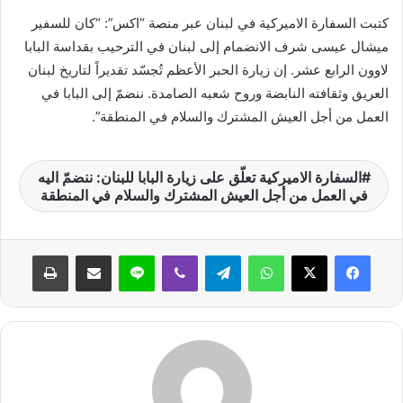
ر
كتبت السفارة الاميركية في لبنان عبر منصة “اكس”: “كان للسفير
و
ميشال عيسى شرف الانضمام إلى لبنان في الترحيب بقداسة البابا
ن
لاوون الرابع عشر. إن زيارة الحبر الأعظم تُجسّد تقديراً لتاريخ لبنان
ي
ا
العريق وثقافته النابضة وروح شعبه الصامدة. ننضمّ إلى البابا في
العمل من أجل العيش المشترك والسلام في المنطقة”.
السفارة الاميركية تعلّق على زيارة البابا للبنان: ننضمّ اليه
في العمل من أجل العيش المشترك والسلام في المنطقة
واتساب
تيلقرام
ڤايبر
لاين
مشاركة عبر البريد
طباعة