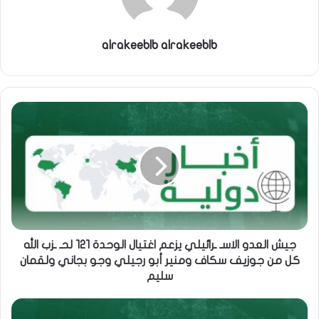
alrakeeblb alrakeeblb
جيش العدو الاسـ ـرائيلي يزعم اغتيال الوحدة ١٢١ لحـ ـزب الله
كل من جوزيف سكاف ومنير أبو رجيلي وجو بجاني ولقمان
سليم