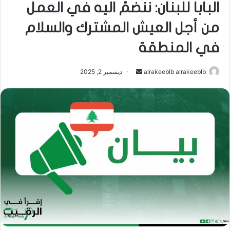
البابا للبنان: ننضمّ اليه في العمل
من أجل العيش المشترك والسلام
في المنطقة
alrakeeblb alrakeeblb
أ
ديسمبر 2, 2025
ر
س
ل
ب
ر
ي
د
ا
إ
ل
ك
ت