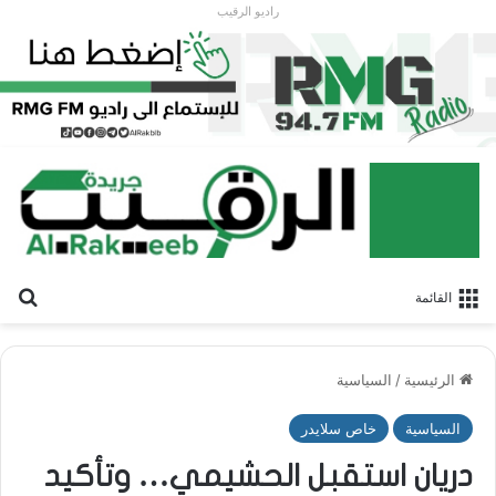
راديو الرقيب
بح
القائمة
الرئيسية
/
السياسية
السياسية
خاص سلايدر
دريان استقبل الحشيمي… وتأكيد