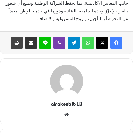
جانب المعايير الأكاديمية، بما يحفظ الشراكة الوطنية ويمنع أي شعور
بالغبن، ويُعزّز وحدة الجامعة اللبنانية ودورها في خدمة الوطن، بعيداً
عن التجزئة أو التأجيل، وبروح المسؤولية والإنصاف.
واتساب
تيلقرام
ڤايبر
لاين
مشاركة عبر البريد
طباعة
alrakeeb lb LB
موقع
الويب