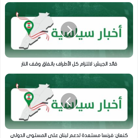
قائد الجيش: لالتزام كل الأطراف باتفاق وقف النار
كنعان: فرنسا مستعدة لدعم لبنان على المستوى الدولي