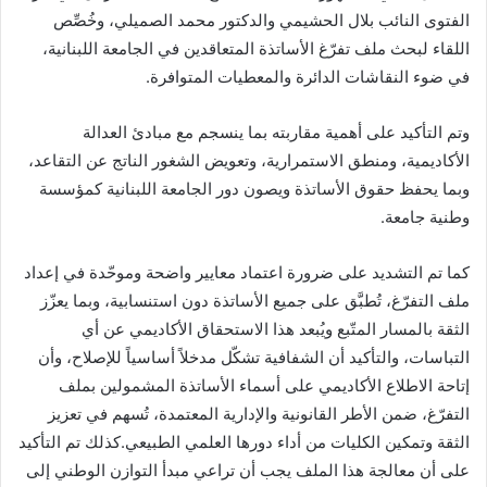
الفتوى النائب بلال الحشيمي والدكتور محمد الصميلي، وخُصِّص
اللقاء لبحث ملف تفرّغ الأساتذة المتعاقدين في الجامعة اللبنانية،
في ضوء النقاشات الدائرة والمعطيات المتوافرة.
وتم التأكيد على أهمية مقاربته بما ينسجم مع مبادئ العدالة
الأكاديمية، ومنطق الاستمرارية، وتعويض الشغور الناتج عن التقاعد،
وبما يحفظ حقوق الأساتذة ويصون دور الجامعة اللبنانية كمؤسسة
وطنية جامعة.
كما تم التشديد على ضرورة اعتماد معايير واضحة وموحّدة في إعداد
ملف التفرّغ، تُطبَّق على جميع الأساتذة دون استنسابية، وبما يعزّز
الثقة بالمسار المتّبع ويُبعد هذا الاستحقاق الأكاديمي عن أي
التباسات، والتأكيد أن الشفافية تشكّل مدخلاً أساسياً للإصلاح، وأن
إتاحة الاطلاع الأكاديمي على أسماء الأساتذة المشمولين بملف
التفرّغ، ضمن الأطر القانونية والإدارية المعتمدة، تُسهم في تعزيز
الثقة وتمكين الكليات من أداء دورها العلمي الطبيعي.كذلك تم التأكيد
على أن معالجة هذا الملف يجب أن تراعي مبدأ التوازن الوطني إلى