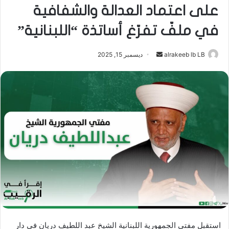
على اعتماد العدالة والشفافية
في ملفّ تفرّغ أساتذة “اللبنانية”
أرسل
alrakeeb lb LB
ديسمبر 15, 2025
بريدا
إلكترونيا
استقبل مفتي الجمهورية اللبنانية الشيخ عبد اللطيف دريان في دار