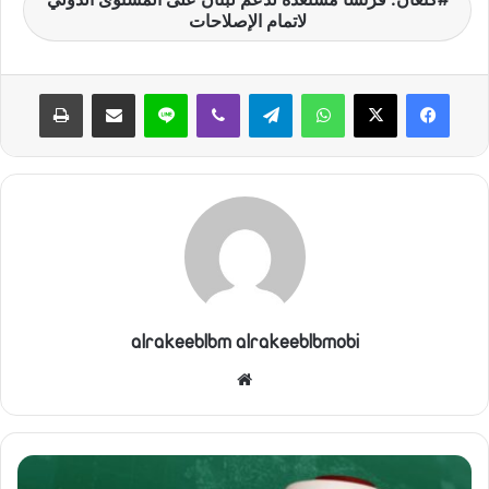
لاتمام الإصلاحات
واتساب
تيلقرام
ڤايبر
لاين
مشاركة عبر البريد
طباعة
alrakeeblbm alrakeeblbmobi
موقع
الويب