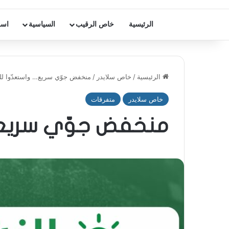
الرئيسية
خاص الرقيب
السياسية
اسر
الرئيسية
/
خاص سلايدر
/
منخفض جوّي سريع… واستعدّوا للص
خاص سلايدر
متفرقات
منخفض جوّي سريع… 