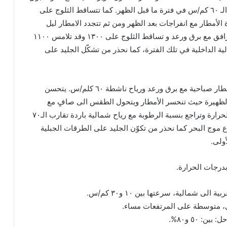
ورعد ورياح ناشطة تقارب الـ ٦٠ كم/س في فترة ما قبل الظهر. كما تتساقط الثلوج على
 تخف حدة الأمطار مع انفراجات بعد الظهر ومن ثم تتجدد الامطار ليل
الثلاثاء – صباح الاربعاء وتترافق مع برق ورعد و تساقط الثلوج على ١٣٠٠ وقد تلامس ١١٠٠
ة الداخلية في تلك الفترة، كما نحذر من تشكّل الجليد على
الأربعاء: غائم مع تساقط أمطار صباحية مع برق ورعد ورياح ناشطة ٦٠ كلم/س. يتحسن
لظهيرة حيث تنحسر الأمطار ويتحول الطقس الى صافٍ مع
انخفاض ملحوظ بدرجات الحرارة وتراجع بنسبة الرطوبة مع رياح شمالية باردة تقارب الـ٧٠
 موج البحر كما نحذر من تكوّن الجليد على الطرقات الجبلية
أولى.
درجات الحرارة.
لى شمالية، سرعتها بين ١٠ و٣٠ كم/س.
ل، متوسطة على المرتفعات مساء.
: ٥٠ و٨٠%.