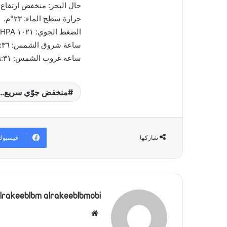
حال البحر: منخفض ارتفاع 
حرارة سطح الماء: ٢٣°م.
الضغط الجوي: ١٠٢١ HPA أي ما يعادل ٧٦٦ ملم زئبق.
ساعة شروق الشمس: ٠٦:٣٦.
ساعة غروب الشمس: ١٦:٣١.
منخفض جوّي سريع… وا
فيسبوك
شاركها
lrakeeblbm alrakeeblbmobi
موقع
الويب