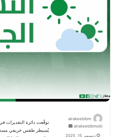
alrakeeblbm
توقّعت دائرة التقديرات في
أرسل
alrakeeblbmobi
يُسيطر طقس خريفي مستقر
بريدا
ديسمبر 15, 2025