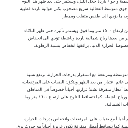
مية وأجواء باردة خلال الليل، ويستمر حتى بعد ظهر هذا اليوم
 جوي متوسط الفعالية سريع مصحوب بكتل هوائية باردة قطبية
ود، ما يؤدي الى طقس متقلب وممطر.
كما تتساقط الثلوج ابتداء من ارتفاع ١٥٠٠ متر وما فوق ويستمر تأثيره حتى ظهر الثلاثاء
ر من بعدها رياح شمالية باردة وناشطة تؤدي الى انخفاض
وصا الحرارة الدنيا، يرافقها انخفاض بنسبة الرطوبة.
 متوسطة ومرتفعة مع استقرار بدرجات الحرارة، ترتفع نسبة
لى غائم اعتبارا من بعد الظهر ويتكوّن الضباب على المرتفعات،
ط أمطار متفرقة تشتدّ غزارتها أحياناً خصوصاً في المناطق
الجنوبية يرافقها برق ورعد ورياح ناشطة، كما تتساقط الثلوج على ارتفاع ١٦٠٠ متر وما
ت الشمالية.
غائم أحياناً مع ضباب على المرتفعات وانخفاض بدرجات الحرارة
مية كما تتساقط أمطار متفرقة تكون غزيرة أحياناً مع حدوث برق