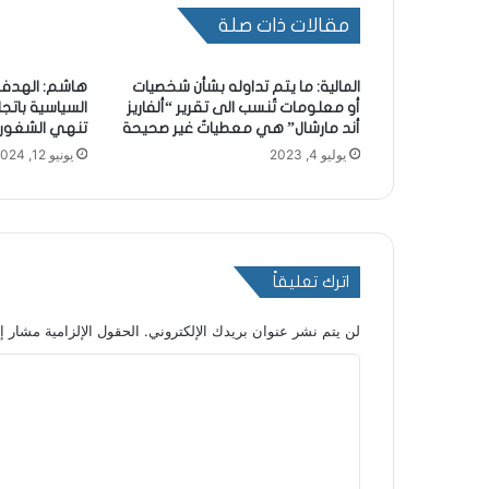
مقالات ذات صلة
المالية: ما يتم تداوله بشأن شخصيات
هاشم: الهدف 
أو معلومات تُنسب الى تقرير “ألفاريز
السياسية بات
أند مارشال” هي معطياتٌ غير صحيحة
تنهي الشغور 
يوليو 4, 2023
يونيو 12, 2024
اترك تعليقاً
لن يتم نشر عنوان بريدك الإلكتروني.
الحقول الإلزامية مشار إل
ا
ل
ت
ع