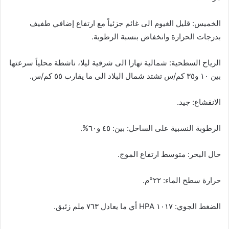
الخميس: قليل الغيوم الى غائم جزئياً مع ارتفاع إضافي طفيف
بدرجات الحرارة وانخفاض بنسبة الرطوبة.
الرياح السطحية: شمالية نهارا الى شرقية ليلا، ناشطة محلياً سرعتها
بين ١٠ و٣٥ كم/س تشتد شمال البلاد الى ما يقارب ٥٥ كم/س.
الانقشاع: جيد.
الرطوبة النسبية على الساحل: بين: ٤٥ و٦٠%.
حال البحر: متوسط ارتفاع الموج.
حرارة سطح الماء: ٢٢°م.
الضغط الجوي: ١٠١٧ HPA أي ما يعادل ٧٦٣ ملم زئبق.