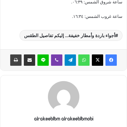
ساعة شروق الشمس: ٠٦:٣٩.
ساعة غروب الشمس: ١٦:٣٤.
أجواء باردة وأمطار خفيفة… إليكم تفاصيل الطقس
واتساب
تيلقرام
ڤايبر
لاين
مشاركة عبر البريد
طباعة
alrakeeblbm alrakeeblbmobi