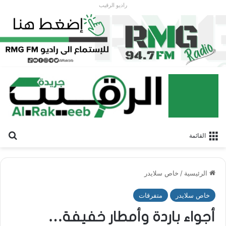
راديو الرقيب
بح
القائمة
الرئيسية
/
خاص سلايدر
خاص سلايدر
متفرقات
أجواء باردة وأمطار خفيفة…