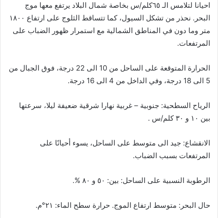
احيانا لتلامس الـ ٦٥كلم/س بخاصة شمال البلاد يرتفع معها موج
البحر. نحذر من تشكل السيول، كما تتساقط الثلوج على ارتفاع ١٨٠٠
متر وما دون في المناطق الشمالية مع استمرار ظهور الضباب على
المرتفعات.
الحرارة المتوقعة على الساحل من 10 الى 22 درجة، فوق الجبال من
5 الى 18 درجة، وفي الداخل من 4 الى 16 درجة.
الرياح السطحية: جنوبية – غربية نهارا شرقية ضعيفة ليلا، سرعتها
بين ١٠ و ٣٠ كلم/س .
الانقشاع: جيد الى متوسط على الساحل، يسوء أحيانًا على
المرتفعات بسبب الضباب.
الرطوبة النسبية على الساحل: بين: ٥٠ و ٨٠ %.
حال البحر: متوسط ارتفاع الموج. حرارة سطح الماء: ٢١°م.