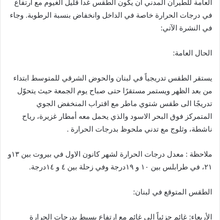
العامة للطيران المدني ان يكون الطقس غدا قليل الغيوم مع ارتفاع
في درجات الحرارة خاصة في الداخل وانخفاض بنسبة الرطوبة. وجاء
في النشرة الآتي:
الحال العامة:
يستقر الطقس تدريجياً في لبنان والحوض الشرقي للمتوسط ابتداء
من بعد الظهر ويستمر مستقرًا حتى صباح يوم الجمعة حيث يتحوّل
تدريجًا الى طقس شتوي ماطر مع اقتراب المنخفض الجوي
المتمركز فوق البحر الاسود والذي يحمل معه أمطار غزيرة، رياح
ناشطة، وثلوج مع تدني ملحوظ بدرجات الحرارة .
ملاحظة : معدل درجات الحرارة لشهر كانون الاول في بيروت بين ١٣و
٢١، في طرابلس بين ١٠ و ١٩درجة وفي زحلة بين ٤ و ١٤درجة.
الطقس المتوقع في لبنان:
الأربعاء: غائم جزئياً الى غائم مع ارتفاع بسيط بدرجات الحرارة