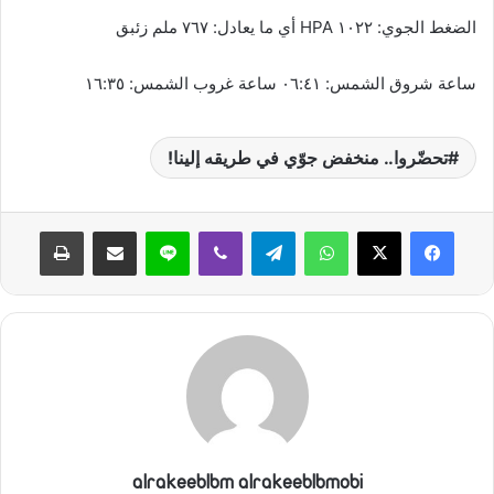
الضغط الجوي: ١٠٢٢ HPA أي ما يعادل: ٧٦٧ ملم زئبق
ساعة شروق الشمس: ٠٦:٤١ ساعة غروب الشمس: ١٦:٣٥
تحضّروا.. منخفض جوّي في طريقه إلينا!
واتساب
تيلقرام
ڤايبر
لاين
مشاركة عبر البريد
طباعة
alrakeeblbm alrakeeblbmobi