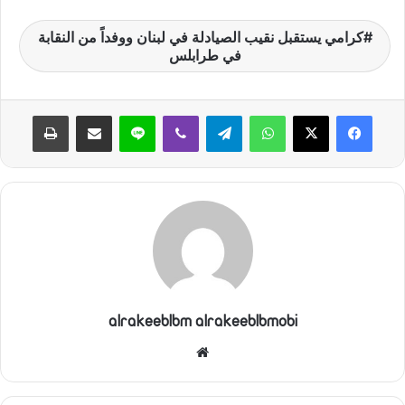
كرامي يستقبل نقيب الصيادلة في لبنان ووفداً من النقابة
في طرابلس
واتساب
تيلقرام
ڤايبر
لاين
مشاركة عبر البريد
طباعة
alrakeeblbm alrakeeblbmobi
موقع
الويب