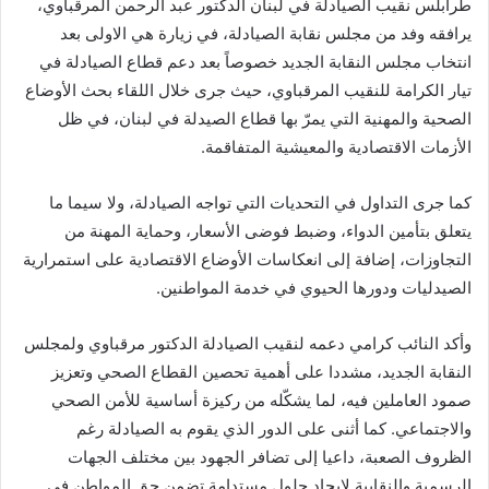
طرابلس نقيب الصيادلة في لبنان الدكتور عبد الرحمن المرقباوي،
يرافقه وفد من مجلس نقابة الصيادلة، في زيارة هي الاولى بعد
انتخاب مجلس النقابة الجديد خصوصاً بعد دعم قطاع الصيادلة في
تيار الكرامة للنقيب المرقباوي، حيث جرى خلال اللقاء بحث الأوضاع
الصحية والمهنية التي يمرّ بها قطاع الصيدلة في لبنان، في ظل
الأزمات الاقتصادية والمعيشية المتفاقمة.
كما جرى التداول في التحديات التي تواجه الصيادلة، ولا سيما ما
يتعلق بتأمين الدواء، وضبط فوضى الأسعار، وحماية المهنة من
التجاوزات، إضافة إلى انعكاسات الأوضاع الاقتصادية على استمرارية
الصيدليات ودورها الحيوي في خدمة المواطنين.
وأكد النائب كرامي دعمه لنقيب الصيادلة الدكتور مرقباوي ولمجلس
النقابة الجديد، مشددا على أهمية تحصين القطاع الصحي وتعزيز
صمود العاملين فيه، لما يشكّله من ركيزة أساسية للأمن الصحي
والاجتماعي. كما أثنى على الدور الذي يقوم به الصيادلة رغم
الظروف الصعبة، داعيا إلى تضافر الجهود بين مختلف الجهات
الرسمية والنقابية لإيجاد حلول مستدامة تضمن حق المواطن في