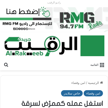
راديو الرقيب
بح
القائمة
الرئيسية
/
امن وقضاء
امن وقضاء
خاص سلايدر
استغل عمله كممرّض لسرقة