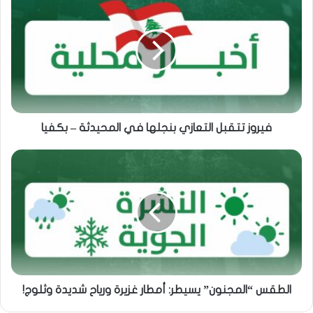
فيروز تتقبل التعازي بنجلها في المحيدثة – بكفيا
الطقس “المجنون” يسيطر: أمطار غزيرة ورياح شديدة وثلوج!