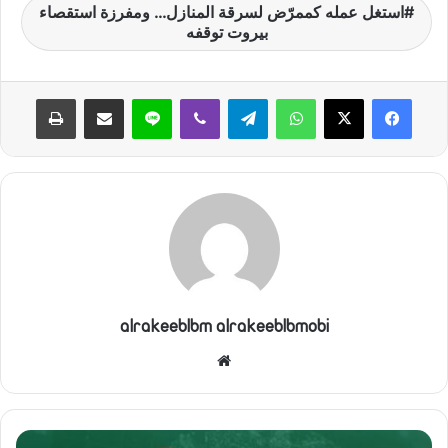
استغل عمله كممرّض لسرقة المنازل… ومفرزة استقصاء
بيروت توقفه
واتساب
تيلقرام
ڤايبر
لاين
مشاركة عبر البريد
طباعة
alrakeeblbm alrakeeblbmobi
موقع
الويب