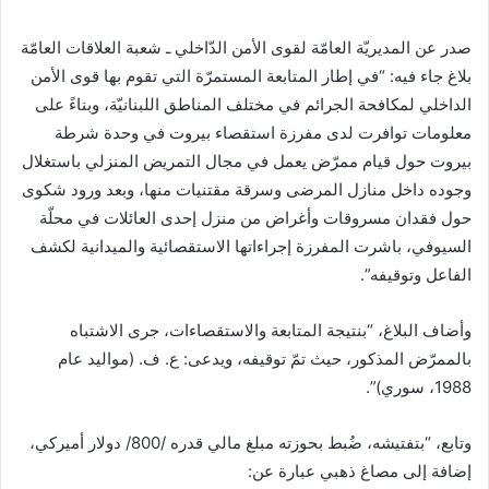
صدر عن المديريّة العامّة لقوى الأمن الدّاخلي ـ شعبة العلاقات العامّة
بلاغ جاء فيه: “في إطار المتابعة المستمرّة التي تقوم بها قوى الأمن
الداخلي لمكافحة الجرائم في مختلف المناطق اللبنانيّة، وبناءً على
معلومات توافرت لدى مفرزة استقصاء بيروت في وحدة شرطة
بيروت حول قيام ممرّض يعمل في مجال التمريض المنزلي باستغلال
وجوده داخل منازل المرضى وسرقة مقتنيات منها، وبعد ورود شكوى
حول فقدان مسروقات وأغراض من منزل إحدى العائلات في محلّة
السيوفي، باشرت المفرزة إجراءاتها الاستقصائية والميدانية لكشف
الفاعل وتوقيفه”.
وأضاف البلاغ، “بنتيجة المتابعة والاستقصاءات، جرى الاشتباه
بالممرّض المذكور، حيث تمّ توقيفه، ويدعى: ع. ف. (مواليد عام
1988، سوري)”.
وتابع، “بتفتيشه، ضُبط بحوزته مبلغ مالي قدره /800/ دولار أميركي،
إضافة إلى مصاغ ذهبي عبارة عن: