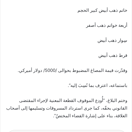
خاتم ذهب أبيض كبير الحجم
أربعة خواتم ذهب أصفر
سِوار ذهب أبيض
قرط ذهب أبيض
وقدّرت قيمة المصاغ المضبوط بحوالى /5000/ دولار أميركي.
باستماعه، اعترف بما نُسِبَ إليه”.
وختم البلاغ، “أُودِع الموقوف القطعة المعنية لإجراء المقتضى
القانوني بحقّه، كما جرى استرداد المسروقات وتسليمها إلى أصحاب
العلاقة، بناء على إشارة القضاء المختصّ”.