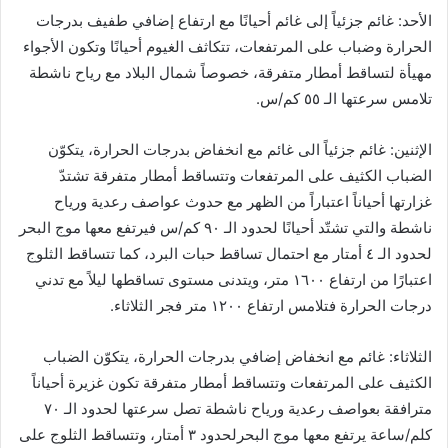
الأحد: غائم جزئياً إلى غائم أحيانًا مع ارتفاع إضافي طفيف بدرجات
الحرارة وضباب على المرتفعات، تتكاثف الغيوم أحيانًا وتكون الأجواء
مهيأة لتساقط أمطار متفرقة، خصوصاً شمال البلاد مع رياح ناشطة
تلامس سرعتها الـ ٥٥ كم/س.
الإثنين: غائم جزئياً الى غائم مع انخفاض بدرجات الحرارة، يتكوّن
الضباب الكثيف على المرتفعات وتتساقط أمطار متفرقة تشتدّ
غزارتها أحياناً اعتباراً من الظهر مع حدوث عواصف رعدية ورياح
ناشطة والتي تشتّد أحيانًا لحدود الـ ٩٠ كم/س فيرتفع معها موج البحر
لحدود الـ ٤ أمتار مع احتمال تساقط حبات البرد، كما تتساقط الثلوج
اعتبارًا من ارتفاع ١٦٠٠ متر، ويتدنى مستوى تساقطها ليلاً مع تدني
درجات الحرارة فتلامس ارتفاع ١٢٠٠ متر فجر الثلاثاء.
الثلاثاء: غائم مع انخفاض إضافي بدرجات الحرارة، يتكوّن الضباب
الكثيف على المرتفعات وتتساقط أمطار متفرقة تكون غزيرة أحياناً
مترافقة بعواصف رعدية ورياح ناشطة تصل سرعتها لحدود الـ ٧٠
كلم/ساعة يرتفع معها موج البحرلحدود ٣ أمتار، وتتساقط الثلوج على