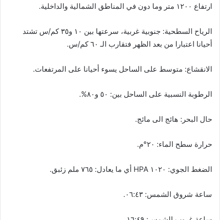
ارتفاع ١٢٠٠ متر وما دون في المناطق الشمالية والداخلية.
الرياح السطحية: جنوبية غربية، سرعتها بين ١٠ و٣٥ كم/س تشتد
أحيانا اعتبارا من بعد الظهر فتقارب الـ ٦٠ كم/س.
الانقشاع: متوسط على الساحل يسوء أحيانا على المرتفعات.
الرطوبة النسبية على الساحل بين: ٥٠ و٨٠%.
حال البحر: هائج الى مائج.
حرارة سطح الماء: ٢٠°م.
الضغط الجوي: ١٠٢٠ HPA أي ما يعادل: ٧٦٥ ملم زئبق.
ساعة شروق الشمس: ٠٦:٤٣.
ساعة غروب الشمس: ١٦:٤٩.