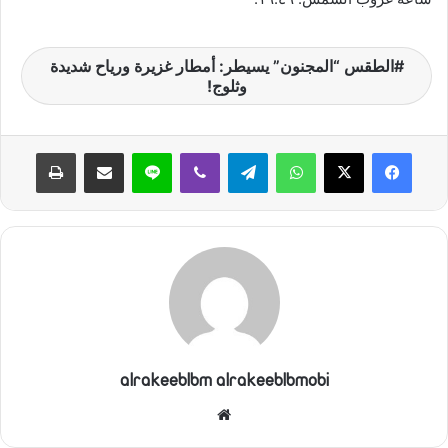
الطقس “المجنون” يسيطر: أمطار غزيرة ورياح شديدة
وثلوج!
واتساب
تيلقرام
ڤايبر
لاين
مشاركة عبر البريد
طباعة
alrakeeblbm alrakeeblbmobi
موقع
الويب