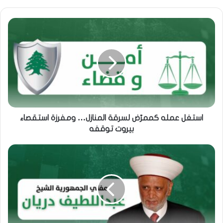
استغل عمله كممرّض لسرقة المنازل… ومفرزة استقصاء
بيروت توقفه