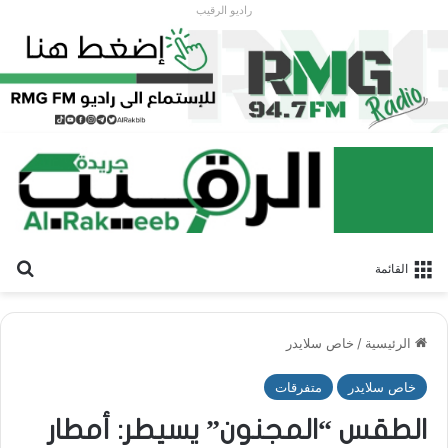
راديو الرقيب
بح
القائمة
الرئيسية
/
خاص سلايدر
خاص سلايدر
متفرقات
الطقس “المجنون” يسيطر: أمطار