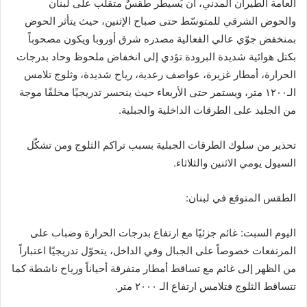
العامة الطيران المدني، أن يُسيطر طقسٌ متقلّب على لبنان
والحوض الشرقي للمتوسّط حتى صباح الإثنين، حيث يتأثر الحوض
بمنخفض جوّي عالي الفعالية مصدره شرق أوروبا ويكون مصحوباً
بكتل هوائية شديدة البرودة تؤدي إلى انخفاض ملحوظ وحاد بدرجات
الحرارة، أمطار غزيرة، عواصف رعدية، رياح شديدة، وثلوج تلامس
الـ١٢٠٠ متر، ويستمر حتى الأربعاء حيث ينحسر تدريجيًا مخلفًا موجة
من الجليد على الطرقات الداخلية والجبلية.
تحذير من سلوك الطرقات الجبلية بسبب تراكم الثلوج ومن تشكّل
السيول يومي الاثنين والثلاثاء.
الطقس المتوقع في لبنان:
اليوم السبت: غائم جزئيًا مع ارتفاع بدرجات الحرارة وضباب على
المرتفعات خصوصاً على الجبال وفي الداخل، يتحوّل تدريجيًا اعتباراً
من الظهر إلى غائم مع تساقط أمطار متفرقة أحياناً ورياح ناشطة كما
تتساقط الثلوج فتلامس ارتفاع الـ ٢٠٠٠ متر.