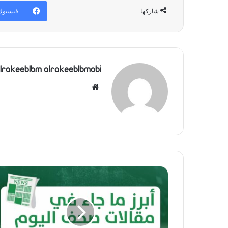
فيسبوك
شاركها
lrakeeblbm alrakeeblbmobi
موقع
الويب