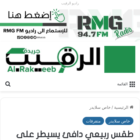
راديو الرقيب
بح
القائمة
الرئيسية
/
خاص سلايدر
خاص سلايدر
متفرقات
طقس ربيعي دافئ يسيطر على