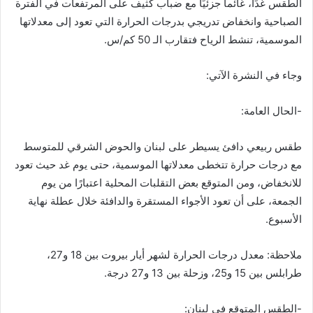
الطقس غدًا، غائماً جزئيًا مع ضباب كثيف على المرتفعات في الفترة
الصباحية وانخفاض تدريجي بدرجات الحرارة التي تعود إلى معدلاتها
الموسمية، تنشط الرياح فتقارب الـ 50 كم/س.
وجاء في النشرة الآتي:
-الحال العامة:
طقس ربيعي دافئ يسيطر على لبنان والحوض الشرقي للمتوسط
مع درجات حرارة تتخطى معدلاتها الموسمية، حتى يوم غد حيث تعود
للانخفاض، ومن المتوقع بعض التقلبات المحلية اعتبارًا من يوم
الجمعة، على أن تعود الأجواء المستقرة والدافئة خلال عطلة نهاية
الأسبوع.
ملاحظة: معدل درجات الحرارة لشهر أيار بيروت بين 18 و27،
طرابلس بين 15 و25، وزحلة بين 13 و27 درجة.
-الطقس المتوقع في لبنان: