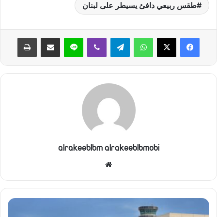
طقس ربيعي دافئ يسيطر على لبنان
واتساب
تيلقرام
ڤايبر
لاين
مشاركة عبر البريد
طباعة
alrakeeblbm alrakeeblbmobi
موقع
الويب