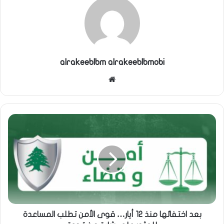
alrakeeblbm alrakeeblbmobi
موقع
الويب
بعد اختفائها منذ 12 أيار… قوى الأمن تطلب المساعدة