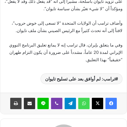
على تزويد تايوان بأسلحة، مشيراً إلى أنه “قد يفعل ذلك وقد لا يفعل”،
ومؤكداً أن “لا شيء تغيّر بشأن سياسة تايوان”.
وأضاف ترامب أن الولايات المتحدة “لا تسعى إلى خوض حروب”،
لافتاً إلى أنه تحدث كثيراً مع الرئيس الصيني بشأن ملف تايوان.
وفي ما يتعلق بإيران، قال ترامب إنه لا يمانع تعليق البرنامج النووي
الإيراني لمدة 20 عاماً، مشدداً على ضرورة أن يكون التزام طهران
“حقيقياً” بهذا التعليق.
ترامب: لم أوافق بعد على تسليح تايوان
واتساب
تيلقرام
ڤايبر
لاين
مشاركة عبر البريد
طباعة