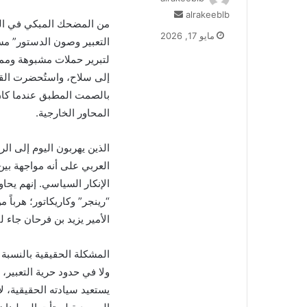
alrakeeblb
أ
من المضحك المبكي في السي
ر
مايو 17, 2026
التعبير وصون الدستور” مس
س
ل
لتبرير حملات مشبوهة وممن
ب
إلى سلاح، واستُحضرت القوا
ر
بالصمت المطبق عندما كان
ي
المحاور الخارجية.
د
ا
إ
الذين يهربون اليوم إلى ا
ل
العربي على أنه مواجهة بي
ك
الإنكار السياسي. إنهم يح
ت
“رينجر” وكاريكاتور؛ هرباً
ر
و
الأمير يزيد بن فرحان جاء لي
ن
ي
المشكلة الحقيقية بالنسبة
ا
ولا في حدود حرية التعبير، ب
يستعيد سيادته الحقيقية، لا