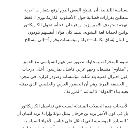
اسة اللبنانية، أن يتنطح البعض اليوم لرفع شعارات “حرية
تظلين بقرارات قضائية حول “الأسلوب الكاريكاتوري”، فقط
هجة تستهدف الأمير يزيد بن فرحان. فجأة، تحول الكاريكاتور
نين لحماية لغة التشويه، بينما كان هؤلاء أنفسهم يلوذون
 لبنان يٌساق بكامله—دولةً ومؤسسات وقراراً—إلى مسالخ
لرسوم المتحركة، ومحاولة تصوير صراعهم السياسي مع العمق
ن “مقاومٍ” منشغل، وجهدٍ عربي فاشل، يمارسون أعلى درجات
اولون اختزال قضية بلد شُلت مؤسساته وصودر قراره، في مجرد
 من الحقيقة المرة: وهي أن الحضور العربي والخليجي الذي يمثله
عيد بناء “الدولة” لا ليدعم “المزرعة”.
 لأصحاب هذه الحملات المبتذلة ليست في تفاصيل الكاريكاتور
ل في كون الأمير يزيد بن فرحان يمثل دولةً وإرادةً تريد للبنان أن
 السيادة الموسمية التي تُفصَّل على قياس الأهواء السياسية.