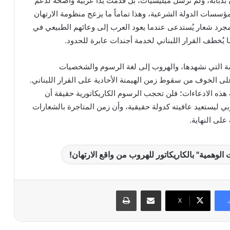
ن بدبابة، ولم ترسل ميليشيات، بل قدمت يداً عربية واضحة لدعم
ؤسسات الدولة الشرعية، وهذا تماماً ما يزعج منظومة الارتهان
 مجرد شعار يُستدعى عندما يعود العرب إلى وعائهم الطبيعي في
ا يُخطف القرار اللبناني لخدمة أجندات عابرة للحدود.
سة التي نشهدها، والهروب إلى لغة الرسوم والشخصيات
 على الخوف من سقوط زمن الهيمنة الأحادية على القرار اللبناني.
 هذه الادعاءات؛ فلن تحجب الرسوم الكاريكاتورية حقيقة أن
بي ليستعيد عافيته كدولة حقيقية، وأن زمن المتاجرة بالشعارات
لى النهاية.
 الوهمية" بالكاريكاتور للهروب من واقع الارتهان!
مشاركة عبر البريد
طباعة
X