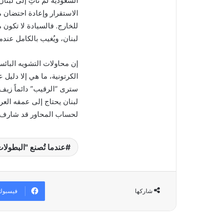
السعودية لم تأتِ إلى لبنا
الاستقرار وإعادة احتضان م
للخارج. فالسيادة لا تكون
لبنان، ويُغيب بالكامل عندم
إن محاولات التشويه البائ
الكرتونية، ما هي إلا دليل
سترى “الرقيب” دائماً زيف
لبنان يحتاج إلى عمقه العر
لحساب المحاور قد شارف ع
عندما تُصنع "البطولات
فيسبوك
شاركها