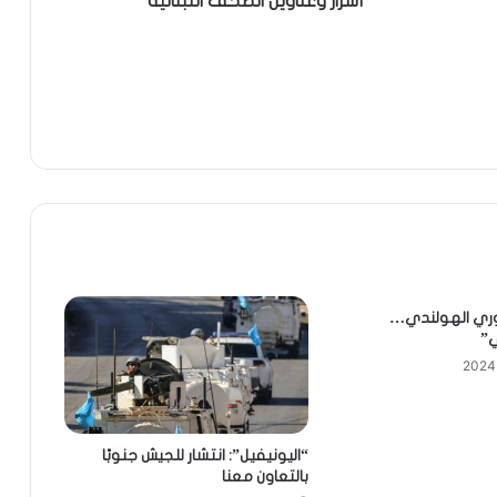
أسرار وعناوين الصحف اللبنانية
دوري الهولندي…
ي”
“اليونيفيل”: انتشار للجيش جنوبًا
بالتعاون معنا