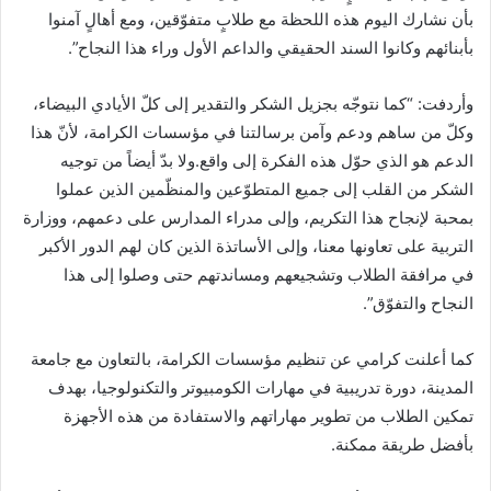
بأن نشارك اليوم هذه اللحظة مع طلابٍ متفوّقين، ومع أهالٍ آمنوا
بأبنائهم وكانوا السند الحقيقي والداعم الأول وراء هذا النجاح”.
وأردفت: “كما نتوجّه بجزيل الشكر والتقدير إلى كلّ الأيادي البيضاء،
وكلّ من ساهم ودعم وآمن برسالتنا في مؤسسات الكرامة، لأنّ هذا
الدعم هو الذي حوّل هذه الفكرة إلى واقع.ولا بدّ أيضاً من توجيه
الشكر من القلب إلى جميع المتطوّعين والمنظّمين الذين عملوا
بمحبة لإنجاح هذا التكريم، وإلى مدراء المدارس على دعمهم، ووزارة
التربية على تعاونها معنا، وإلى الأساتذة الذين كان لهم الدور الأكبر
في مرافقة الطلاب وتشجيعهم ومساندتهم حتى وصلوا إلى هذا
النجاح والتفوّق”.
كما أعلنت كرامي عن تنظيم مؤسسات الكرامة، بالتعاون مع جامعة
المدينة، دورة تدريبية في مهارات الكومبيوتر والتكنولوجيا، بهدف
تمكين الطلاب من تطوير مهاراتهم والاستفادة من هذه الأجهزة
بأفضل طريقة ممكنة.