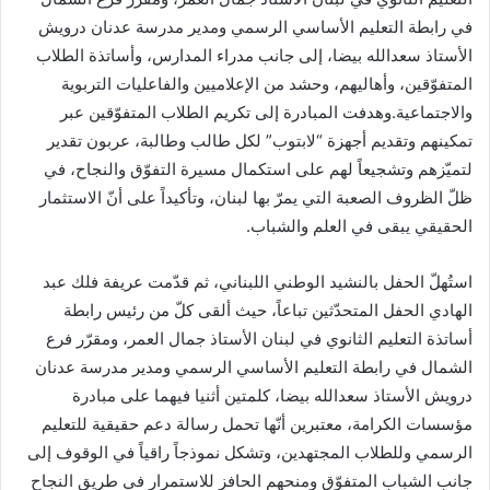
في رابطة التعليم الأساسي الرسمي ومدير مدرسة عدنان درويش
الأستاذ سعدالله بيضا، إلى جانب مدراء المدارس، وأساتذة الطلاب
المتفوّقين، وأهاليهم، وحشد من الإعلاميين والفاعليات التربوية
والاجتماعية.وهدفت المبادرة إلى تكريم الطلاب المتفوّقين عبر
تمكينهم وتقديم أجهزة “لابتوب” لكل طالب وطالبة، عربون تقدير
لتميّزهم وتشجيعاً لهم على استكمال مسيرة التفوّق والنجاح، في
ظلّ الظروف الصعبة التي يمرّ بها لبنان، وتأكيداً على أنّ الاستثمار
الحقيقي يبقى في العلم والشباب.
استُهلّ الحفل بالنشيد الوطني اللبناني، ثم قدّمت عريفة فلك عبد
الهادي الحفل المتحدّثين تباعاً، حيث ألقى كلّ من رئيس رابطة
أساتذة التعليم الثانوي في لبنان الأستاذ جمال العمر، ومقرّر فرع
الشمال في رابطة التعليم الأساسي الرسمي ومدير مدرسة عدنان
درويش الأستاذ سعدالله بيضا، كلمتين أثنيا فيهما على مبادرة
مؤسسات الكرامة، معتبرين أنّها تحمل رسالة دعم حقيقية للتعليم
الرسمي وللطلاب المجتهدين، وتشكل نموذجاً راقياً في الوقوف إلى
جانب الشباب المتفوّق ومنحهم الحافز للاستمرار في طريق النجاح