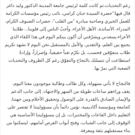
رغم التحديات.ثم كانت كلمة لرئيس جامعة المدينة الدكتور وليد داغر
قال فيها:“حضرة السيدة جنان كرامي، نائب رئيس مؤسسات الكرامة
للعمل الخيري وصاحبة مبادرة “من القلب”، حضرات الضيوف الكرام،
المدراء، الأساتذة، الأهل الأعزاء، وأحبّ الناس إلى قلوبنا… طلابنا
الأعزاء،يسعدني ويشرّفني أن أكون بينكم اليوم في هذا اللقاء الذي
يجمع بين العلم، والتقدير، والأمل بالمستقبل.نحن اليوم لا نشهد تكريم
طلاب متفوّقين فحسب، بل نكرّم تعباً حقيقياً، وإصراراً، وإرادةً
استطاعت أن تتمسّك بالنجاح والتفوّق رغم كل الظروف والتحديات
الصعبة التي نمرّ بها.
فالنجاح لا يأتي بسهولة، وكل طالب وطالبة موجودون معنا اليوم،
يقف وراءهم ساعات طويلة من السهر والاجتهاد، إلى جانب الدعم
والإيمان الصادق بالقدرة على الوصول وتحقيق الأحلام.ومن جهتنا،
كجامعة ومؤسسة أكاديمية، نؤمن دائماً بأن مسؤوليتنا لا تقتصر على
التعليم داخل القاعات والمختبرات، بل إن مسؤوليتنا الأساسية هي
الوقوف إلى جانب الشباب، وفتح أبواب الفرص أمامهم، ليتمكنوا من
بناء مستقبلهم بثقة ومعرفة.