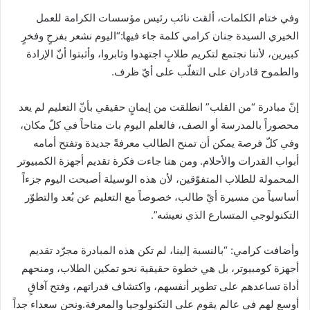
وفي ختام الكلمات، ألقت نائب رئيس مؤسسات الكرامة للعمل
الخيري السيدة جنان كرامي كلمة جاء فيها:“اليوم نشعر بفرحٍ وفخرٍ
كبيرين، لأننا نجتمع لتكريم طلابٍ اجتهدوا وثابروا، وأثبتوا أنّ الإرادة
والطموح قادران على التغلّب على أيّ ظرف.
إنّ مبادرة “من القلب” انطلقت من إيمانٍ حقيقي بأنّ التعليم لم يعد
محصوراً بالمدرسة أو الصف، فالعلم اليوم بات متاحاً في كلّ مكان،
وفي كلّ فرصة يمكن أن تمنح الطالب معرفةً جديدة وتفتح أمامه
أبواب القدرات والأحلام. ومن هنا جاءت فكرة تقديم أجهزة الكمبيوتر
المحمولة للطلاب المتفوّقين، لأن هذه الوسيلة أصبحت اليوم جزءاً
أساسياً من مسيرة أيّ طالب، خصوصاً مع التعليم عن بُعد والتطوّر
التكنولوجي المتسارع الذي نعيشه”.
وأضافت كرامي: “بالنسبة إلينا، لم تكن هذه المبادرة مجرّد تقديم
أجهزة كومبيوتر، بل هي خطوة حقيقية نحو تمكين الطلاب، ومنحهم
أداة تساعدهم على تطوير أنفسهم، واكتشاف قدراتهم، وفتح آفاقٍ
أوسع لهم في عالمٍ يقوم على التكنولوجيا والمعرفة.ونحن سعداء جداً