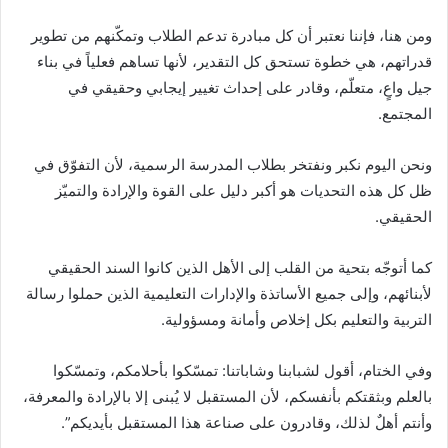
ومن هنا، فإننا نعتبر أن كل مبادرة تدعم الطلاب وتمكّنهم من تطوير
قدراتهم، هي خطوة تستحق كل التقدير، لأنها تساهم فعلياً في بناء
جيل واعٍ، متعلّم، وقادر على إحداث تغيير إيجابي وحقيقي في
المجتمع.
ونحن اليوم نكبر ونفتخر بطلاب المدرسة الرسمية، لأن التفوّق في
ظل كل هذه التحديات هو أكبر دليل على القوة والإرادة والتميّز
الحقيقي.
كما أتوجّه بتحية من القلب إلى الأهل الذين كانوا السند الحقيقي
لأبنائهم، وإلى جميع الأساتذة والإدارات التعليمية الذين حملوا رسالة
التربية والتعليم بكل إخلاص وأمانة ومسؤولية.
وفي الختام، أقول لشبابنا وشاباتنا: تمسّكوا بأحلامكم، وتمسّكوا
بالعلم وبثقتكم بأنفسكم، لأن المستقبل لا يُبنى إلا بالإرادة والمعرفة،
وأنتم أهلٌ لذلك، وقادرون على صناعة هذا المستقبل بأيديكم”.