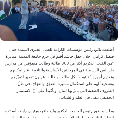
أطلقت نائب رئيس مؤسسات الكرامة للعمل الخيري السيدة جنان
فيصل كرامي، خلال حفلٍ حاشد أُقيم في حرم جامعة المدينة، مبادرة
“من القلب” لتكريم أكثر من 300 طالبة وطالب متفوّقين من مدارس
طرابلس الرسمية في المرحلتين الأساسية والثانوية، عبر تمكينهم
وتقديم أجهزة “لابتوب” لكل طالب وطالبة، عربون تقدير لتميّزهم
وتشجيعاً لهم على استكمال مسيرة التفوّق والنجاح، في ظلّ
الظروف الصعبة التي يمرّ بها لبنان، وتأكيداً على أنّ الاستثمار
الحقيقي يبقى في العلم والشباب.
وذلك بحضور رئيس الجامعة الدكتور وليد داغر، ورئيس رابطة أساتذة
التعليم الثانوي في لبنان الأستاذ جمال العمر، ومقرّر فرع الشمال