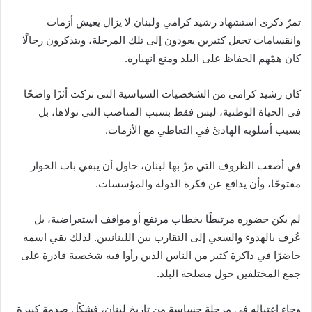
تمرّ ذكرى استشهاد رشيد كرامي ولبنان لا يزال يعيش أزمات
وانقسامات تجعل كثيرين يعودون إلى تلك المرحلة، ويتذكرون رجالًا
كان همّهم الحفاظ على البلد ومنع انهياره.
كان رشيد كرامي من الشخصيات السياسية التي تركت أثرًا واضحًا
في الحياة الوطنية، ليس فقط بسبب المناصب التي تولاها، بل
بسبب أسلوبه الهادئ في التعاطي مع الأزمات.
في أصعب الظروف التي مرّ بها لبنان، حاول أن يبقي باب الحوار
مفتوحًا، وأن يدافع عن فكرة الدولة والمؤسسات.
لم يكن حضوره مرتبطًا بخطاب مرتفع أو مواقف استعراضية، بل
عُرف بالهدوء والسعي إلى التقارب بين اللبنانيين. لذلك بقي اسمه
حاضرًا في ذاكرة كثير من الناس الذين رأوا فيه شخصية قادرة على
جمع المختلفين حول مصلحة البلد.
وجاء اغتياله في مرحلة حساسة من تاريخ لبنان، فشكّل صدمة كبيرة