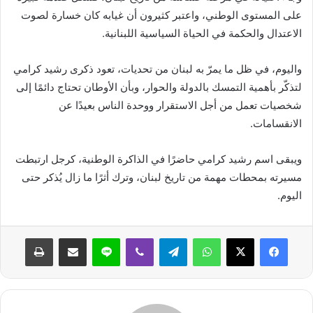
على المستوى الوطني، واعتبر كثيرون أن غيابه كان خسارة لصوت
الاعتدال والحكمة في الحياة السياسية اللبنانية.
واليوم، في ظل ما يمرّ به لبنان من تحديات، تعود ذكرى رشيد كرامي
لتذكّر بأهمية التمسك بالدولة والحوار، وبأن الأوطان تحتاج دائمًا إلى
شخصيات تعمل من أجل الاستقرار ووحدة الناس بعيدًا عن
الانقسامات.
ويبقى اسم رشيد كرامي حاضرًا في الذاكرة الوطنية، كرجل ارتبطت
مسيرته بمحطات مهمة من تاريخ لبنان، وترك أثرًا ما زال يُذكر حتى
اليوم.
واتساب
تيلقرام
ڤايبر
لاين
مشاركة عبر البريد
طباعة