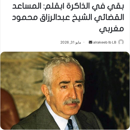
بقي في الذاكرة |بقلم: المساعد
القضائي الشيخ عبدالرزاق محمود
مغربي
أرسل
alrakeeb lb LB
مايو 31, 2026
بريدا
إلكترونيا