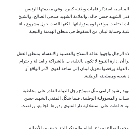
المناسبة تُستذكر قامات وطنية كبيرة، وفي مقدمتها الرئيس
تي الشهيد حسن خالد، والعلامة الشهيد صبحي الصالح، والشيخ
ختلفت مواقعها ومسؤولياتها، لكنها التقت حول مشروع بناء
نية وحماية لبنان من السقوط في منطق الهيمنة والتبعية
 الرجال واجهوا ثقافة السلاح والعصبية والانقسام بمنطق العقل
أن إدارة التنوع لا تكون بالغلبة، بل بالشراكة والعدالة واحترام
لدولة ورفضوا تحويل لبنان إلى ساحة لقوى الأمر الواقع أو
ة شعبه ومصلحته الوطنية.
شهيد رشيد كرامي مثّل نموذج رجل الدولة القادر على مخاطبة
سسات والمسؤولية الوطنية، فيما شكّل المفتي الشهيد حسن
ية حافظت على استقلالية دار الفتوى ودورها الجامع، ورفضت
بحي الصالح نموذج العالم والمفكر الذي جمع بين الأصالة