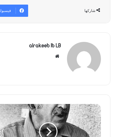
فيسبوك
شاركها
alrakeeb lb LB
موقع
الويب