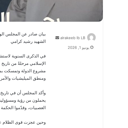
بيان صادر عن المجلس الو
أرسل
alrakeeb lb LB
الشهيد رشيد كرامي
بريدا
يونيو 1, 2026
إلكترونيا
في الذكرى السنوية لاستش
الإسلامي مرحلةً من تاري
مشروع الدولة وتمسكت بم
ومنطق الميليشيات والأمر ا
وأكد المجلس أن في تاريخ ال
يحملون من رؤية ومسؤولية 
العصبيات، وقدّموا الحكمة 
وحين عجزت قوى الظلام عن 