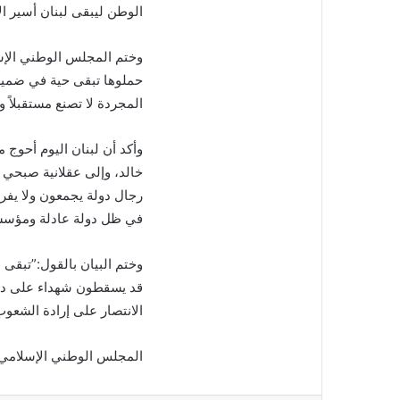
الوطن ليبقى لبنان أسير ا
وختم المجلس الوطني الإسلا
حملوها تبقى حية في ضمير 
المجردة لا تصنع مستقبلاً ولا
وأكد أن لبنان اليوم أحوج
خالد، وإلى عقلانية صبحي 
رجال دولة يجمعون ولا يفرقو
في ظل دولة عادلة ومؤسسا
وختم البيان بالقول:”تبقى
قد يسقطون شهداء على درب
الانتصار على إرادة الشعوب
المجلس الوطني الإسلامي 1 حزيران 026