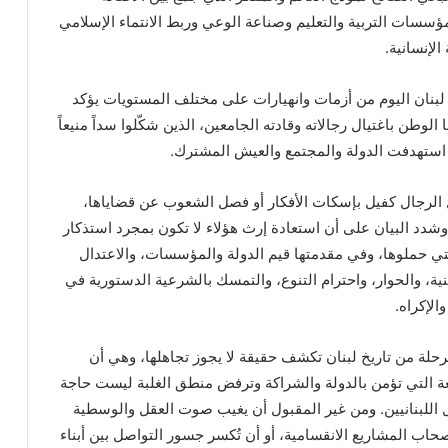
مؤسسات التربية والتعليم وصناعة الوعي وربط الانتماء الإسلامي
الإنسانية.
لبنان اليوم من أزمات وانهيارات على مختلف المستويات يؤكد
الوطن باغتيال رجالاته وقادته الجامعين، الذين شكّلوا سداً منيعاً
استهدفت الدولة والمجتمع والعيش المشترك.
ال الرجال كفيل بإسكات الأفكار أو فصل الشعوب عن قضاياها،
.وشدد البيان على أن استعادة إرث هؤلاء لا تكون بمجرد استذكار
لتي حملوها، وفي مقدمتها قيم الدولة والمؤسسات، والاعتدال
ة، والحوار، واحترام التنوع، والتمسك بالشرعية الدستورية في
لإكراه.
حلة من تاريخ لبنان تكشف حقيقة لا يجوز تجاهلها، وهي أن
 التي تؤمن بالدولة والشراكة وترفض منطق الغلبة ليست حاجة
ل اللبنانيين. ومن غير المقبول أن يغيب صوت العقل والوسطية
اب المشاريع الانقسامية، أو أن تُكسر جسور التواصل بين أبناء