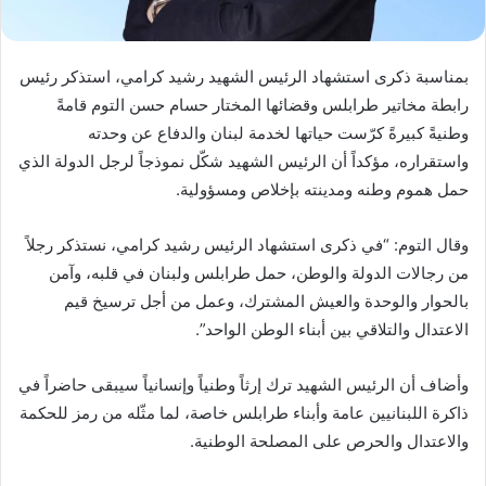
بمناسبة ذكرى استشهاد الرئيس الشهيد رشيد كرامي، استذكر رئيس
رابطة مخاتير طرابلس وقضائها المختار حسام حسن التوم قامةً
وطنيةً كبيرةً كرّست حياتها لخدمة لبنان والدفاع عن وحدته
واستقراره، مؤكداً أن الرئيس الشهيد شكّل نموذجاً لرجل الدولة الذي
حمل هموم وطنه ومدينته بإخلاص ومسؤولية.
وقال التوم: “في ذكرى استشهاد الرئيس رشيد كرامي، نستذكر رجلاً
من رجالات الدولة والوطن، حمل طرابلس ولبنان في قلبه، وآمن
بالحوار والوحدة والعيش المشترك، وعمل من أجل ترسيخ قيم
الاعتدال والتلاقي بين أبناء الوطن الواحد”.
وأضاف أن الرئيس الشهيد ترك إرثاً وطنياً وإنسانياً سيبقى حاضراً في
ذاكرة اللبنانيين عامة وأبناء طرابلس خاصة، لما مثّله من رمز للحكمة
والاعتدال والحرص على المصلحة الوطنية.