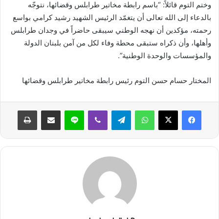
وختم التوم قائلاً: “باسم رابطة مخاتير طرابلس وقضائها، نتوجّه
بالدعاء إلى الله تعالى أن يتغمّد الرئيس الشهيد رشيد كرامي بواسع
رحمته، مؤكدين أن نهجه الوطني سيبقى حاضراً في وجدان طرابلس
وأهلها، وأن ذكراه ستبقى محطة وفاء لكل من آمن بلبنان الدولة
والمؤسسات والوحدة الوطنية”.
المختار حسام حسن التوم رئيس رابطة مخاتير طرابلس وقضائها
واتساب
تيلقرام
ڤايبر
لاين
مشاركة عبر البريد
طباعة