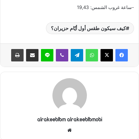
-ساعة غروب الشمس: 19,43
كيف سيكون طقس أول أيّام حزيران؟
واتساب
تيلقرام
ڤايبر
لاين
مشاركة عبر البريد
طباعة
alrakeeblbm alrakeeblbmobi
موقع
الويب