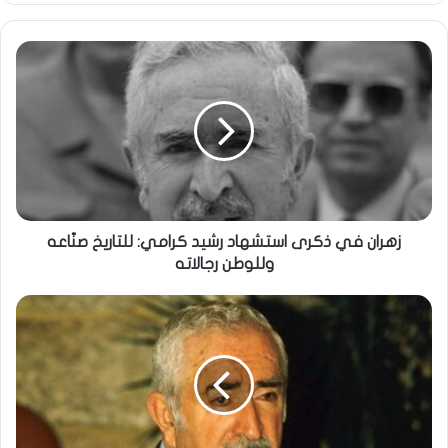
زهران في ذكرى استشهاد رشيد كرامي: ‏للتاريخ صنّاعه
وللوطن رجالاته