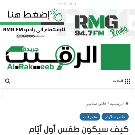
راديو الرقيب
بح
القائمة
الرئيسية
/
خاص سلايدر
خاص سلايدر
متفرقات
كيف سيكون طقس أول أيّام