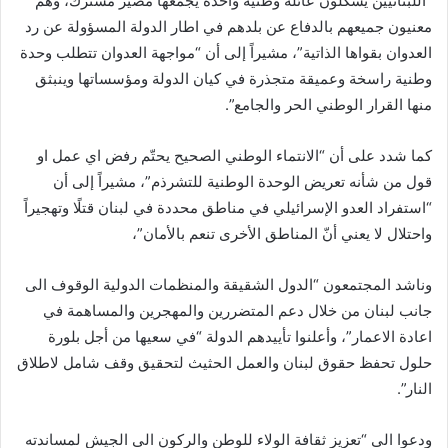
“اللبنانيين يشكلون عائلة وطنية واحدة يجمعها مصير مشترك، وهم
معنيون جميعهم بالدفاع عن بلدهم في اطار الدولة المسؤولة عن رد
العدوان بقواها الذاتية”، مشيراً إلى أن “مواجهة العدوان تتطلب وحدة
وطنية راسخة وعميقة متجذرة في كيان الدولة ومؤسساتها وينبثق
منها القرار الوطني الحر والجامع”.
كما شدد على أن “الانتماء الوطني الصحيح يحتّم رفض اي عمل او
قول من شأنه تعريض الوحدة الوطنية للتشرذم”، مشيراً إلى أن
“استفراد العدو الإسرائيلي في مناطق محددة في لبنان قتلًا وتهجيراً
واحتلال لا يعني أنّ المناطق الأخرى تنعم بالأمان”،
وناشد المجتمعون “الدول الشقيقة والمنظمات الدولية الوقوف الى
جانب لبنان من خلال دعم المتضررين والمهجرين والمساهمة في
اعادة الاعمار”، وأعلنوا تأييدهم الدولة “في سعيها من أجل بلورة
حلول تحفظ حقوق لبنان والعمل الحثيث لتحقيق وقف شامل لاطلاق
النار”.
ودعوا الى “تعزيز ثقافة الولاء للوطن والركون الى الجيش لمساندته