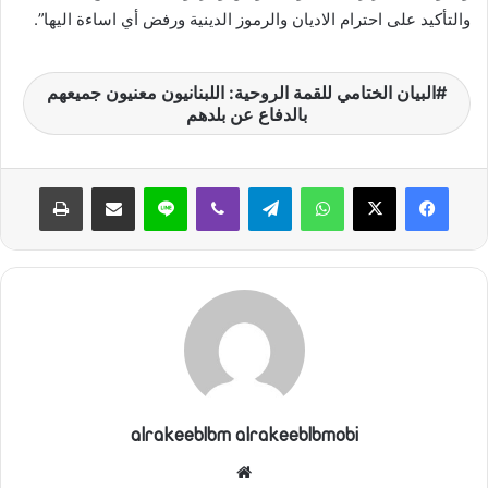
والتأكيد على احترام الاديان والرموز الدينية ورفض أي اساءة اليها”.
البيان الختامي للقمة الروحية: اللبنانيون معنيون جميعهم
بالدفاع عن بلدهم
واتساب
تيلقرام
ڤايبر
لاين
مشاركة عبر البريد
طباعة
alrakeeblbm alrakeeblbmobi
موقع