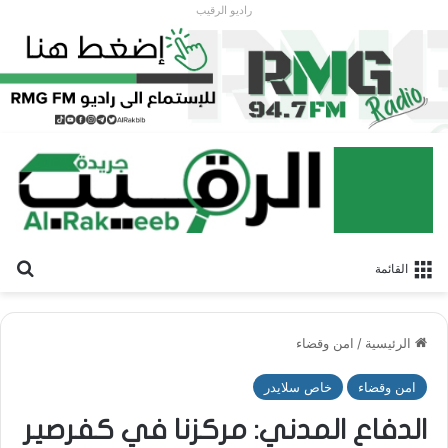
راديو الرقيب
بح
القائمة
الرئيسية
/
امن وقضاء
امن وقضاء
خاص سلايدر
الدفاع المدني: مركزنا في كفرصير