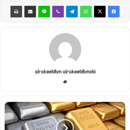
واتساب
تيلقرام
ڤايبر
لاين
مشاركة عبر البريد
طباعة
alrakeeblbm alrakeeblbmobi
موقع
الويب