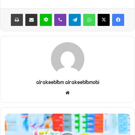
واتساب
تيلقرام
ڤايبر
لاين
مشاركة عبر البريد
طباعة
alrakeeblbm alrakeeblbmobi
موقع
الويب