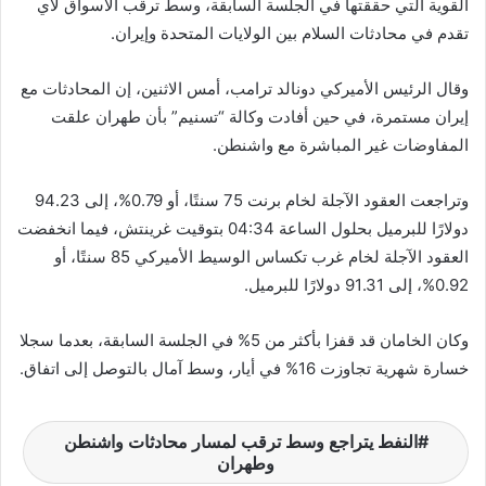
القوية التي حققتها في الجلسة السابقة، وسط ترقب الأسواق لأي
تقدم في محادثات السلام بين الولايات المتحدة وإيران.
وقال الرئيس الأميركي دونالد ترامب، أمس الاثنين، إن المحادثات مع
إيران مستمرة، في حين أفادت وكالة “تسنيم” بأن طهران علقت
المفاوضات غير المباشرة مع واشنطن.
وتراجعت العقود الآجلة لخام برنت 75 سنتًا، أو 0.79%، إلى 94.23
دولارًا للبرميل بحلول الساعة 04:34 بتوقيت غرينتش، فيما انخفضت
العقود الآجلة لخام غرب تكساس الوسيط الأميركي 85 سنتًا، أو
0.92%، إلى 91.31 دولارًا للبرميل.
وكان الخامان قد قفزا بأكثر من 5% في الجلسة السابقة، بعدما سجلا
خسارة شهرية تجاوزت 16% في أيار، وسط آمال بالتوصل إلى اتفاق.
النفط يتراجع وسط ترقب لمسار محادثات واشنطن
وطهران