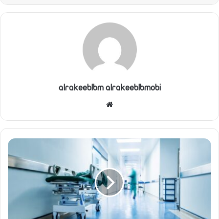
alrakeeblbm alrakeeblbmobi
موقع
الويب