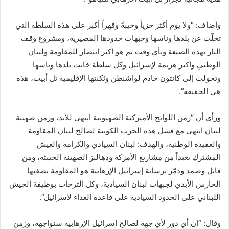
وأضاف: “ولا يوم أكثر خزياً وخيبةً وقهراً أكبر على هذه السلطة التي
تخلّت عن بلدها وناسها وجبهات حدودها المصيرية، ومشروع وقف
النار بهذه الصيغة وبأي وقت تم هو أكبر انتصار للمقاومة ولبنان
الوطني وأكبر هزيمة لإسرائيل وكل سلطة خانت بلدها وناسها
وتحولت إلى كانتون خادم لواشنطن وثكنتها الإقليمية تل أبيب، هذه
هي الحقيقة”.
ورأى أن “زمن اللوائح الأميركية الصهيونية انتهى للأبد، وزمن صهينة
لبنان انتهى مع فشل هذه الحرب الكونية لصالح لبنان المقاومة
والعقيدة الوطنية، والهدف: لبنان السيادي والكرامة والعيش
المشترك بعيداً من مشاريع الأمركة ودهاليز الصهينة الخبيثة، ومن
قاتل وصمد ودمّر ترسانة إسرائيل الإرهابية هو المقاومة بصفتها
الحارس الأبدي لجبهات لبنان السيادية، وكل الترحاب بوظيفة الجيش
اللبناني على الحدود السيادية على قاعدة العداء لإسرائيل”.
وقال: “إن أي دور لأي جهة لصالح إسرائيل الإرهابية سنواجهه، وزمن