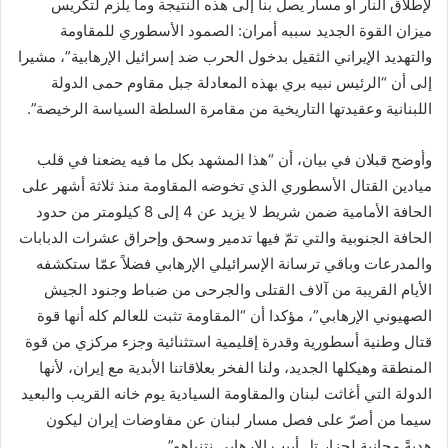
لإطلاق النار أو مسار يصل بنا إلى هذه النتيجة وما يلزم لتكريس
ميزان القوة الجديد سببه أمران: الصمود الأسطوري للمقاومة
والتهديد الإيراني الثقيل بدخول الحرب ضد إسرائيل الإرهابية”، مشيرا
إلى أن “الرئيس نبيه بري بهذه المعادلة جبل مقاوم حمى الدولة
اللبنانية وعقيدتها التاريخية من مقامرة السلطة السياسة الرخيصة”.
وأوضح قبلان في بيان، أن “هذا المشهد بكل ما فيه يضعنا في قلب
ميادين القتال الأسطوري الذي تخوضه المقاومة منذ ثلاثة أشهر على
الحافة الأمامية ضمن شريط لا يزيد عن 4 إلى 8 كيلومتر من حدود
الحافة الجنوبية والتي تمّ فيها تدمير وسحق وإحراق عشرات الدبابات
والمدرعات وباقي ترسانة الإسرائيلي الإرهابي فضلاً عمّا ستكشفه
الأيام القريبة من آلاف القتلى والجرحى من ضباط وجنود الجيش
الصهيوني الإرهابي”، مؤكدا أن “المقاومة تثبت للعالم كله أنها قوة
قتال وطنية أسطورية وقدرة إقليمية استثنائية وجزء مركزي من قوة
المنطقة وهيكلها الجديد، ولنا الفخر بعلاقاتنا الأبدية مع إيران، لأنها
الدولة التي أغاثت لبنان والمقاومة السيادية يوم خانه القريب والبعيد
سيما من أصرّ على فصل مسار لبنان عن مفاوضات إيران ليكون
هديةً مجانية لجزار تل أبيب الإرهابي نتنياهو”.