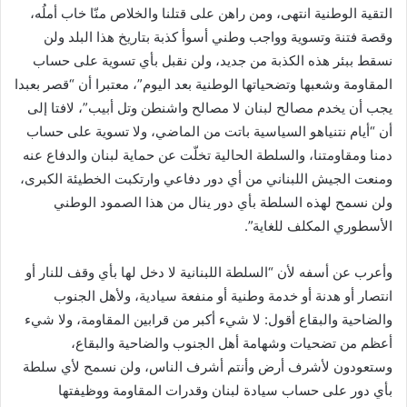
التقية الوطنية انتهى، ومن راهن على قتلنا والخلاص منّا خاب أملُه،
وقصة فتنة وتسوية وواجب وطني أسوأ كذبة بتاريخ هذا البلد ولن
نسقط ببئر هذه الكذبة من جديد، ولن نقبل بأي تسوية على حساب
المقاومة وشعبها وتضحياتها الوطنية بعد اليوم”، معتبرا أن “قصر بعبدا
يجب أن يخدم مصالح لبنان لا مصالح واشنطن وتل أبيب”، لافتا إلى
أن “أيام نتنياهو السياسية باتت من الماضي، ولا تسوية على حساب
دمنا ومقاومتنا، والسلطة الحالية تخلّت عن حماية لبنان والدفاع عنه
ومنعت الجيش اللبناني من أي دور دفاعي وارتكبت الخطيئة الكبرى،
ولن نسمح لهذه السلطة بأي دور ينال من هذا الصمود الوطني
الأسطوري المكلف للغاية”.
وأعرب عن أسفه لأن “السلطة اللبنانية لا دخل لها بأي وقف للنار أو
انتصار أو هدنة أو خدمة وطنية أو منفعة سيادية، ولأهل الجنوب
والضاحية والبقاع أقول: لا شيء أكبر من قرابين المقاومة، ولا شيء
أعظم من تضحيات وشهامة أهل الجنوب والضاحية والبقاع،
وستعودون لأشرف أرض وأنتم أشرف الناس، ولن نسمح لأي سلطة
بأي دور على حساب سيادة لبنان وقدرات المقاومة ووظيفتها