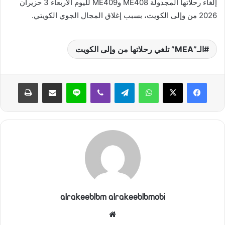
إلغاء رحلاتها المجدولة ME408 وME409 لليوم الأربعاء 3 حزيران
2026 من وإلى الكويت، بسبب إغلاق المجال الجوي الكويتي.
الـ”MEA” تلغي رحلاتها من وإلى الكويت
واتساب
تيلقرام
ڤايبر
لاين
مشاركة عبر البريد
طباعة
alrakeeblbm alrakeeblbmobi
موقع