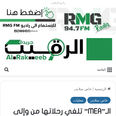
راديو الرقيب
بح
القائمة
الرئيسية
/
خاص سلايدر
خاص سلايدر
محليات
الـ”MEA” تلغي رحلاتها من وإلى