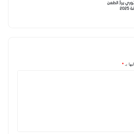
ري يردّ الطعن
20
يها بـ
*