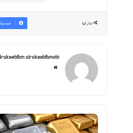
فيسبوك
شاركها
lrakeeblbm alrakeeblbmobi
موقع
الويب