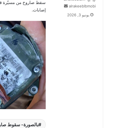
سقط صاروخ من مسيّرة قر
أرسل
alrakeeblbmobi
إصابات.
بريدا
يونيو 3, 2026
إلكترونيا
بالصورة- سقوط صارو