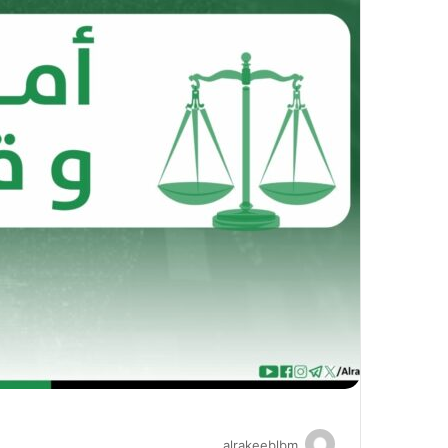
alrakeeblbm