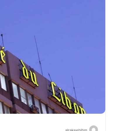
alrakeeblbm