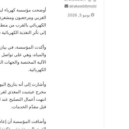
أرسل
alrakeeblbmobi
أوضحت مؤسسة كهرباء لبنان
بريدا
يونيو 3, 2026
الغربي ومرجعيون ومشغرة 
إلكترونيا
الكهربائي بالقرب من منطق
إلى تأثر التغذية الكهربائي
وأكدت المؤسسة، في بيان، 
والمياه، وهي على تواصل دا
الآلية المختصة والجهات الم
الكهربائية.
مخرج عيتنيت المغذي لقرى
انتهت أعمال التصليح عند ا
قبل مقدّم الخدمات.
وأضافت المؤسسة أن إعادة 
القرى المستفيدة، مؤكدة اس