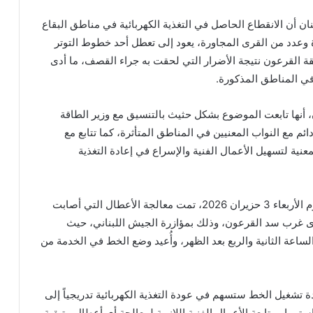
 أن الانقطاع الحاصل في التغذية الكهربائية في مناطق البقاع
وعدد من القرى المجاورة، يعود إلى تعطل أحد خطوط التوتر
ة القرعون نتيجة الأضرار التي لحقت به جراء القصف، ما أدى
ة في المناطق المذكورة.
أنها تابعت الموضوع بشكل حثيث بالتنسيق مع وزير الطاقة
ئم مع النواب المعنيين في المناطق المتأثرة، كما تتابع مع
عنية لتسهيل الأعمال الفنية والإسراع في إعادة التغذية
وأشارت إلى أنه بتاريخ اليوم الأربعاء 3 حزيران 2026، تمت معالجة الأعطال التي أصابت
 غرب سد القرعون، وذلك بمؤازرة الجيش اللبناني، حيث
لساعة الثانية والربع بعد الظهر، وأُعيد وضع الخط في الخدمة من
تشغيل الخط ستسهم في عودة التغذية الكهربائية تدريجياً إلى
تمرار متابعة الأعمال الفنية اللازمة لمعالجة أي أعطال متبقية