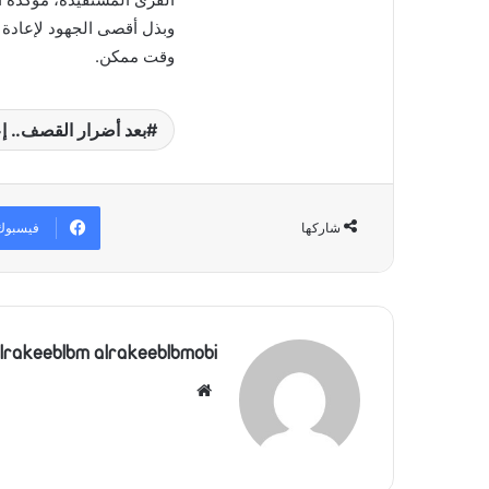
وبذل أقصى الجهود لإعادة ا
وقت ممكن.
بعد أضرار القصف.. إع
فيسبوك
شاركها
lrakeeblbm alrakeeblbmobi
موقع
الويب