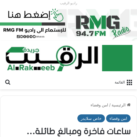
راديو الرقيب
بح
القائمة
الرئيسية
/
امن وقضاء
امن وقضاء
خاص سلايدر
ساعات فاخرة ومبالغ طائلة…