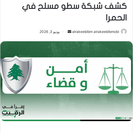
كشف شبكة سطو مسلح في
الحمرا
أرسل
alrakeeblbm alrakeeblbmobi
يونيو 3, 2026
بريدا
إلكترونيا