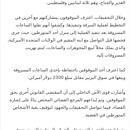
الغدير والجناح، وهم ثلاثة لبنانيين وفلسطيني.
وخلال التحقيقات، اعترف الموقوفون بمشاركتهم مع آخرين في
التخطيط لعملية السرقة وتنفيذها، وكشفوا أنهم نقلوا الساعات
المسروقة بعد تنفيذ العملية إلى منزل أحد المتورطين، حيث جرى
فحصها قبل التواصل مع ابنه المقيم في الولايات المتحدة الأميركية،
والذي يملك محلاً لبيع المجوهرات والساعات، ليتم تهريب
المسروقات إليه.
كما اعترف أحد الموقوفين باحتفاظه بإحدى الساعات المسروقة
وبيعها في سوق البربير مقابل مبلغ 2300 دولار أميركي.
وأشارت قوى الأمن الداخلي إلى أن المقتضى القانوني أُجري بحق
الموقوفين، وتم إيداعهم المرجع القضائي المختص بناءً على إشارة
القضاء، فيما تتواصل التحقيقات والجهود لتوقيف بقية الأشخاص
المتورطين في القضية.
وتسلط هذه القضية الضوء على الجرائم المنظمة التي تستهدف