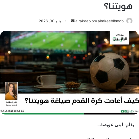
هويتنا؟
أرسل
alrakeeblbm alrakeeblbmobi
يونيو 30, 2026
بريدا
إلكترونيا
بقلم: لبنى عويضة…