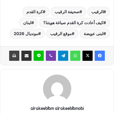
الرقيب
صحيفة الرقيب
كرة القدم
كيف أعادت كرة القدم صياغة هويتنا؟
لبنان
لبنى عويضة
موقع الرقيب
مونديال 2026
واتساب
تيلقرام
ڤايبر
لاين
مشاركة عبر البريد
طباعة
alrakeeblbm alrakeeblbmobi