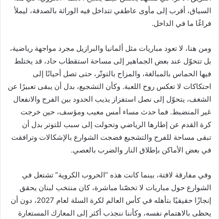
السياق، أقرب إلى مأوى عاطفي تتداخل فيه الوراثة بالصدفة، ليملأ
فراغًا ما في الداخل.
ومن هنا، لا تعود مباريات مثل ألمانيا والبرازيل مجرد مواجهة رياضية،
بل تتحوّل عند بعض الجماهير إلى مساحة استقطاب حاد، قد يختلط
فيها الحماس بالمبالغة، والمزاح بالتوتّر، حتى تصل أحيانًا إلى
احتكاكات لا تعكس روح اللعبة. وكأن التشجيع، بدل أن يبقى تعبيرًا عن
الشغف، يتحوّل إلى نصل استفزاز يذيب الحدود بين الفرح والانفعال
غير المنضبط. فما حدث مساء أمس معيب ومؤسف، حين خرجت
كرة القدم عن إطارها الرياضي وتحولت إلى سبب للتوتر بدل أن
تبقى مساحة للفرح والتشجيع فضجت الشوارع بالإشكالات وترافقت
في بعض الأماكن بإطلاق النار والضرب بالعصي.
وفي مفارقة لافتة، بينما كانت هذه “الحروب الكروية” تشتعل في
الشوارع حول مباريات لا تخصّنا مباشرة، كان منتخب لبنان يحقق
إنجازًا حقيقيًا بتأهله في كأس العالم لكرة السلة لعام 2027، دون أن
يحظى بالاهتمام نفسه، وكأننا ننجذب أكثر إلى المعارك المستعارة