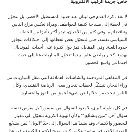
خاص: جريدة الرقيب الالكترونية
لا تقف كرة القدم في لبنان عند حدود المستطيل الأخضر، بل تتحوّل
في لحظة إلى مساحة كثيفة للعواطف، ومرآة تعكس مزاج الناس
وتناقضاتهم. وفي كثير من الأحيان، تبدو أكثر تأثيرًا من الخطاب
السياسي نفسه، حتى لتتحوّل بعض لحظاتها إلى احتكاكات تتجاوز
حدود اللعبة. وفي المقابل، تمرّ دول كثيرة على أحداث المونديال
بهدوء، كخبر رياضي عابر، بينما تتحوّل المباريات هنا إلى حدث
اجتماعي واسع الحضور.
في المقاهي المزدحمة والشاشات العملاقة التي تنقل المباريات من
وراء البحار، تتشكّل لحظات تتجاوز معنى الرياضة التقليدي، وكأن
الناس تبحث من خلالها عن شيء أعمق من الفوز والخسارة.
في كل بطولة كبرى، لا يعود السؤال: من سيفوز؟ بل يفرض نفسه
سؤال آخر: “مين بتشجّع؟” وكأن الهوية الكروية تتحوّل إلى معيار
للحضور والانتماء. وقد يشتدّ هذا السؤال إلى حدّ “الويل” لمن يشجّع
الفريق الآخر، في مشهد يعكس كيف يصبح الانتماء الكروي، في هذا