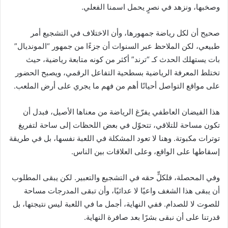
وصخبها، ونزهد في نصرٍ يحمل اسمنا الفعلي.
صحيح أن لكل رياضة جمهورها، وأن الاختلاف في التشجيع أمر
طبيعي، لكن الملاحظ عبر السنوات أن جزءًا من جمهور “المونديال”
بات يستهلك الحدث كـ “ترند” أكثر من كونه متابعة رياضية، حيث
تختلط المعرفة الرياضية بسطحية التفاعل الرقمي، ويصبح الحضور
على مواقع التواصل أحيانًا أهم من فهم ما يجري على أرض الملعب.
هذا الفيضان العاطفي يفرّغ الرياضة من معناها الأصيل، فبدل أن
تكون مساحة للتلاقي، تتحوّل في بعض اللحظات إلى ساحة لتفريغ
توترات مكبوتة. وهنا لا تعود المشكلة في اللعبة نفسها، بل في طريقة
إسقاطها على الواقع، وعلى العلاقات بين الناس.
وفي المحصلة، فلكلٍّ حقه في التشجيع والتعبير. لكن يبقى المطلوب
أن يبقى هذا الشغف واعيًا لا عدائيًا، وأن تبقى المدرجات مساحة
للصوت لا للصدام. ففي النهاية، أجمل ما في اللعبة ليس نتيجتها، بل
قدرتنا على أن نبقى بشرًا بعد صافرة النهاية.