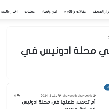
ار الصحف
مقالات واقلام
امن وقضاء
محليات
اخبار عالمية
ي محلة ادونيس في
ء
alrakeeblb alrakeeblb
يوليو 2, 2024
0
أم تدهس طفلها في محلة ادونيس
في زوق مصبح