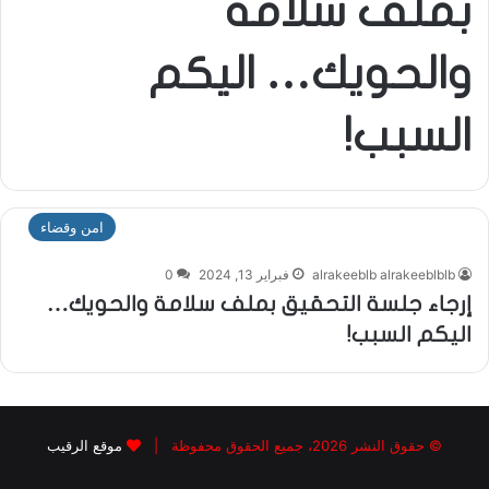
بملف سلامة
والحويك… اليكم
السبب!
امن وقضاء
alrakeeblb alrakeeblblb
فبراير 13, 2024
0
إرجاء جلسة التحقيق بملف سلامة والحويك…
اليكم السبب!
© حقوق النشر 2026، جميع الحقوق محفوظة |
موقع الرقيب