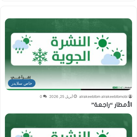
خاص سلايدر
alrakeeblbm alrakeeblbmobi
أبريل 25, 2026
0
الأمطار “راجعة”