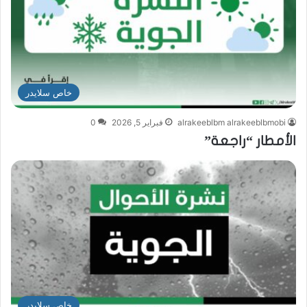
خاص سلايدر
alrakeeblbm alrakeeblbmobi
فبراير 5, 2026
0
الأمطار “راجعة”
خاص سلايدر