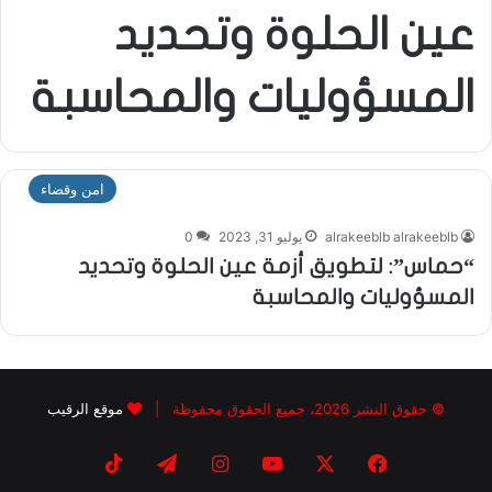
عين الحلوة وتحديد
المسؤوليات والمحاسبة
امن وقضاء
alrakeeblb alrakeeblb
يوليو 31, 2023
0
“حماس”: لتطويق أزمة عين الحلوة وتحديد
المسؤوليات والمحاسبة
© حقوق النشر 2026، جميع الحقوق محفوظة |
موقع الرقيب
فيسبوك
X
يوتيوب
انستقرام
تيلقرام
‫TikTok