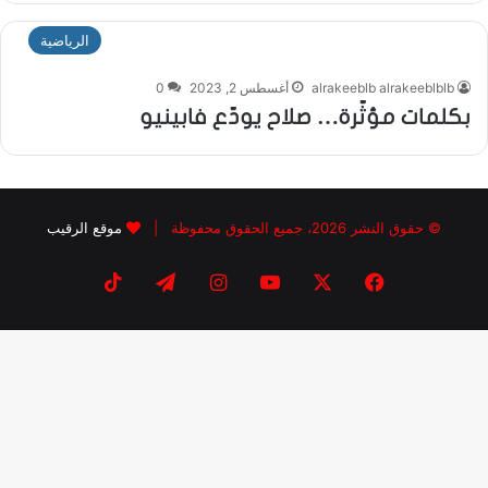
الرياضية
alrakeeblb alrakeeblblb
أغسطس 2, 2023
0
بكلمات مؤثّرة… صلاح يودّع فابينيو
© حقوق النشر 2026، جميع الحقوق محفوظة |
موقع الرقيب
فيسبوك
X
يوتيوب
انستقرام
تيلقرام
‫TikTok