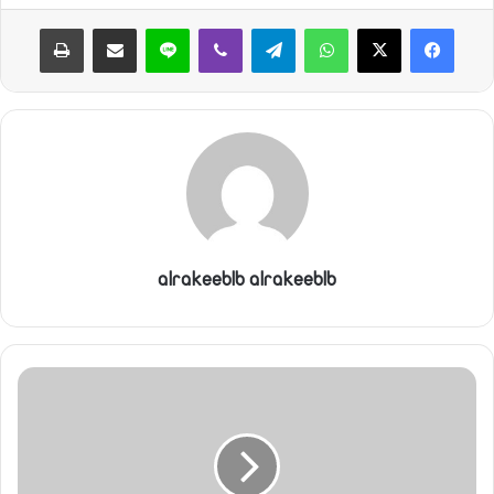
واتساب
تيلقرام
ڤايبر
لاين
مشاركة عبر البريد
طباعة
alrakeeblb alrakeeblb