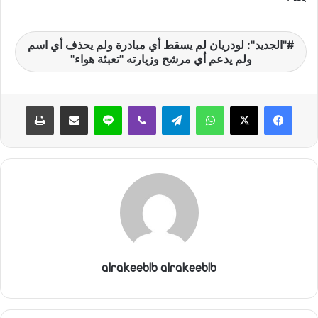
"الجديد": لودريان لم يسقط أي مبادرة ولم يحذف أي اسم
ولم يدعم أي مرشح وزيارته "تعبئة هواء"
واتساب
تيلقرام
ڤايبر
لاين
مشاركة عبر البريد
طباعة
alrakeeblb alrakeeblb