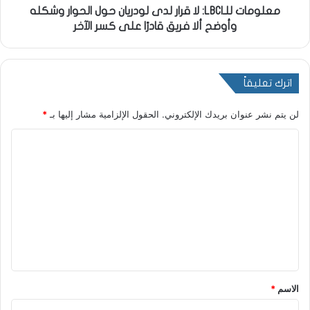
معلومات للـLBCI: لا قرار لدى لودريان حول الحوار وشكله
وأوضح ألا فريق قادرًا على كسر الآخر
اترك تعليقاً
لن يتم نشر عنوان بريدك الإلكتروني.
الحقول الإلزامية مشار إليها بـ
*
ا
ل
ت
ع
ل
ي
ق
*
الاسم
*