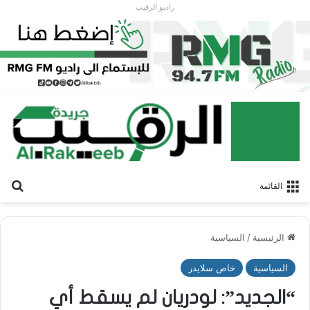
راديو الرقيب
بح
القائمة
الرئيسية
/
السياسية
السياسية
خاص سلايدر
“الجديد”: لودريان لم يسقط أي