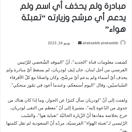
مبادرة ولم يحذف أي اسم ولم
يدعم أي مرشح وزيارته “تعبئة
هواء”
أرسل
alrakeeblb alrakeeblb
يونيو 24, 2023
بريدا
إلكترونيا
كشفت معلومات قناة “الجديد”، أنّ “الموفد الشّخصي للرّئيس
الفرنسي من أجل لبنان، جان إيف لودريان، لم يسقط أيّ مبادرة ولم
يحذف أيّ أسماء ولم يدعم أيّ مرشّح، وكان واضحًا مع كلّ الأفرقاء
السّياسيّين، وقال “اليوم أسمعكم، وعندما أعود في تمّوز منحكي”.
ولفتت إلى أنّ “لودريان سأل كثيرًا عن الحوار، وما إذا كان هناك من
جدوى من الدّعوة إليه”، مشيرةً إلى أنّ “معظم من التقى لودريان،
خرج بخلاصة مفادها أنّ الزّيارة الحاليّة “تعباية هوا”، والسّبب
الرّئيسي لـ”تعبئة الهواء” الفرنسيّة، مردّه أنّ السعودية لم تقل كلمتها
بعد”.