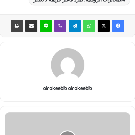
واتساب
تيلقرام
ڤايبر
لاين
مشاركة عبر البريد
طباعة
alrakeeblb alrakeeblb