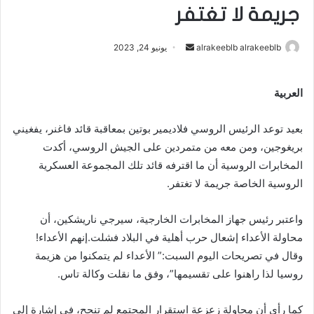
جريمة لا تغتفر
أرسل
alrakeeblb alrakeeblb
يونيو 24, 2023
بريدا
إلكترونيا
العربية
بعيد توعد الرئيس الروسي فلاديمير بوتين بمعاقبة قائد فاغنر، يفغيني
بريغوجين، ومن معه من متمردين على الجيش الروسي، أكدت
المخابرات الروسية أن ما اقترفه قائد تلك المجموعة العسكرية
الروسية الخاصة جريمة لا تغتفر.
واعتبر رئيس جهاز المخابرات الخارجية، سيرجي ناريشكين، أن
محاولة الأعداء إشعال حرب أهلية في البلاد فشلت.إنهم الأعداء!
وقال في تصريحات اليوم السبت:” الأعداء لم يتمكنوا من هزيمة
روسيا لذا راهنوا على تقسيمها”، وفق ما نقلت وكالة تاس.
كما رأى أن محاولة زعزعة استقرار المجتمع لم تنجح، في إشارة إلى