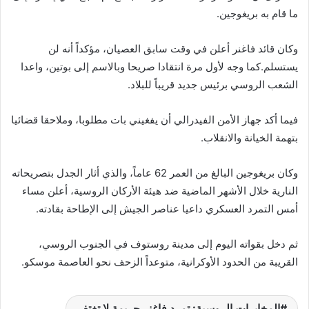
ما قام به بريغوجين.
وكان قائد فاغنر أعلن في وقت سابق العصيان، مؤكداً أنه لن
يستسلم.كما وجه لأول مرة انتقادا صريحا وبالاسم إلى بوتين، واعدا
الشعب الروسي برئيس جديد قريباً للبلاد.
فيما أكد جهاز الأمن الفيدرالي أن يفغيني بات مطلوبا، وملاحقا قضائيا
بتهمة الخيانة والانقلاب.
وكان بريغوجين البالغ من العمر 62 عاماً، والذي أثار الجدل بتصريحاته
النارية خلال الأشهر الماضية ضد هيئة الأركان الروسية، أعلن مساء
أمس التمرد العسكري داعيا عناصر الجيش إلى الإطاحة بقادته.
ثم دخل بقواته اليوم إلى مدينة روستوف في الجنوب الروسي،
القريبة من الحدود الأوكرانية، متوعداً الزحف نحو العاصمة موسكو.
المخابرات الروسية: تمرد فاغنر جريمة لا تغتفر