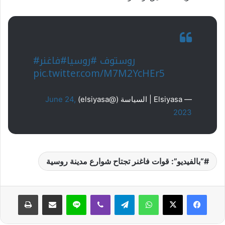
#روستوف
#روسيا
#فاغنر
pic.twitter.com/M7M2YcHEr5
— Elsiyasa | السياسة (@elsiyasa)
June 24,
2023
“بالفيديو”: قوات فاغنر تجتاح شوارع مدينة روسية
واتساب
تيلقرام
ڤايبر
لاين
مشاركة عبر البريد
طباعة