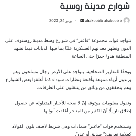
شوارع مدينة روسية
أرسل
alrakeeblb alrakeeblb
يونيو 24, 2023
بريدا
إلكترونيا
تتواجد قوات مجموعة “فاغنر” في شوارع وسط مدينة روستوف على
الدون وتظهر معداتهم العسكرية علنًا بما فيها الدبابات فيما تشهد
المنطقة هدوءً حذرًا حتى الساعة.
ووفقًا للتقارير الصحافية، يتواجد على الأرض رجال مسلحون وهم
يرتدون أزياء مموهة وأقنعة ونظارات سوداء كما أغلقوا بعض الشوارع
وهم يتحققون من وثائق من يتنقلون على الطرقات.
وتقول معلومات موثوقة إنّ لا صحة للأخبار المتداولة عن حصول
إطلاق نار إلّا أنّ الكثير من المتاجر أغلقت أبوابها.
وتستخدم قوات “فاغنر” ضمادات وهي شريط لاصف بلون الفولاذ
كعلامة تعريف:” صديق أو عدو”.